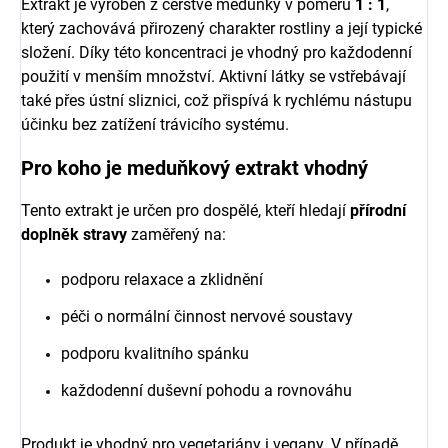
Extrakt je vyroben z čerstvé meduňky v poměru
1 : 1
,
který zachovává přirozený charakter rostliny a její typické
složení. Díky této koncentraci je vhodný pro každodenní
použití v menším množství. Aktivní látky se vstřebávají
také přes ústní sliznici, což přispívá k rychlému nástupu
účinku bez zatížení trávicího systému.
Pro koho je meduňkový extrakt vhodný
Tento extrakt je určen pro dospělé, kteří hledají
přírodní
doplněk stravy
zaměřený na:
podporu relaxace a zklidnění
péči o normální činnost nervové soustavy
podporu kvalitního spánku
každodenní duševní pohodu a rovnováhu
Produkt je vhodný pro vegetariány i vegany. V případě