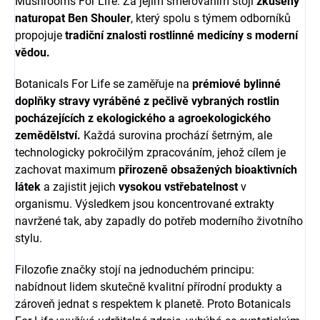
Mushrooms For Life
. Za jejím směřováním stojí
zkušený
naturopat
Ben Shouler
, který spolu s týmem odborníků
propojuje
tradiční znalosti rostlinné medicíny s moderní
vědou.
Botanicals For Life se zaměřuje na
prémiové bylinné
doplňky stravy vyráběné z pečlivě vybraných rostlin
pocházejících z ekologického a agroekologického
zemědělství.
Každá surovina prochází šetrným, ale
technologicky pokročilým zpracováním, jehož cílem je
zachovat maximum
přirozeně obsažených bioaktivních
látek
a zajistit jejich
vysokou vstřebatelnost
v
organismu. Výsledkem jsou koncentrované extrakty
navržené tak, aby zapadly do potřeb moderního životního
stylu.
Filozofie značky stojí na jednoduchém principu:
nabídnout lidem skutečně kvalitní přírodní produkty a
zároveň jednat s respektem k planetě. Proto Botanicals