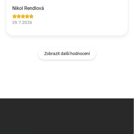
Nikol Rendlová
29.7.2026
Zobrazit další hodnocení
Z
á
p
a
t