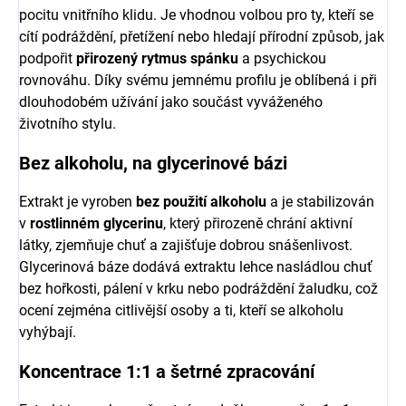
pocitu vnitřního klidu. Je vhodnou volbou pro ty, kteří se
cítí podráždění, přetížení nebo hledají přírodní způsob, jak
podpořit
přirozený rytmus spánku
a psychickou
rovnováhu. Díky svému jemnému profilu je oblíbená i při
dlouhodobém užívání jako součást vyváženého
životního stylu.
Bez alkoholu, na glycerinové bázi
Extrakt je vyroben
bez použití alkoholu
a je stabilizován
v
rostlinném glycerinu
, který přirozeně chrání aktivní
látky, zjemňuje chuť a zajišťuje dobrou snášenlivost.
Glycerinová báze dodává extraktu lehce nasládlou chuť
bez hořkosti, pálení v krku nebo podráždění žaludku, což
ocení zejména citlivější osoby a ti, kteří se alkoholu
vyhýbají.
Koncentrace 1:1 a šetrné zpracování