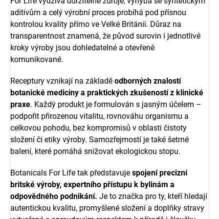
For Life využívá udržitelné zdroje, vyhýbá se syntetickým
aditivům a celý výrobní proces probíhá pod přísnou
kontrolou kvality přímo ve Velké Británii. Důraz na
transparentnost znamená, že původ surovin i jednotlivé
kroky výroby jsou dohledatelné a otevřeně
komunikované.
Receptury vznikají na základě
odborných znalostí
botanické medicíny a praktických zkušeností z klinické
praxe
. Každý produkt je formulován s jasným účelem –
podpořit přirozenou vitalitu, rovnováhu organismu a
celkovou pohodu, bez kompromisů v oblasti čistoty
složení či etiky výroby. Samozřejmostí je také šetrné
balení, které pomáhá snižovat ekologickou stopu.
Botanicals For Life tak představuje
spojení precizní
britské výroby, expertního přístupu k bylinám a
odpovědného podnikání.
Je to značka pro ty, kteří hledají
autentickou kvalitu, promyšlené složení a doplňky stravy