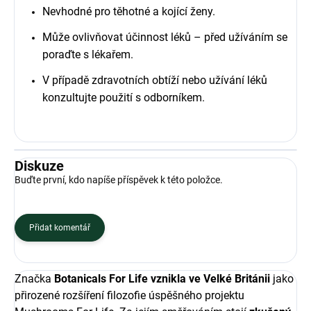
Nevhodné pro těhotné a kojící ženy.
Může ovlivňovat účinnost léků – před užíváním se
poraďte s lékařem.
V případě zdravotních obtíží nebo užívání léků
konzultujte použití s odborníkem.
Diskuze
Buďte první, kdo napíše příspěvek k této položce.
Přidat komentář
Značka
Botanicals For Life
vznikla ve Velké Británii
jako
přirozené rozšíření filozofie úspěšného projektu