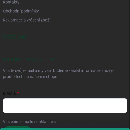
Kontakty
Obchodní podmínky
Reklamace a vrácení zboží
FACEBOOK
ODEBÍRAT NEWSLETTER
Vložte svůj e-mail a my vám budeme zasílat informace o nových
produktech na našem e-shopu.
E-MAIL
Vložením e-mailu souhlasíte s
podmínkami ochrany osobních údajů