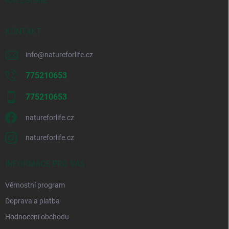
í
KATEGORIE
KONTAKT
info
@
natureforlife.cz
775210653
775210653
natureforlife.cz
natureforlife.cz
INFORMACE PRO VÁS
Věrnostní program
Doprava a platba
Hodnocení obchodu