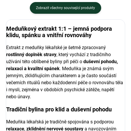
Zobrazit všechny související produkty
Meduňkový extrakt 1:1 – jemná podpora
klidu, spánku a vnitřní rovnováhy
Extrakt z meduňky lékařské je šetrně zpracovaný
rostlinný doplněk stravy
, který vychází z tradičního
užívání této oblíbené byliny při péči o
duševní pohodu,
relaxaci a kvalitní spánek
. Meduňka je známá svým
jemným, zklidňujícím charakterem a je často součástí
večerních rituálů nebo každodenní péče o rovnováhu těla
i mysli, zejména v obdobích psychické zátěže, napětí
nebo únavy.
Tradiční bylina pro klid a duševní pohodu
Meduňka lékařská je tradičně spojována s podporou
relaxace
,
zklidnění nervové soustavy
a navozováním