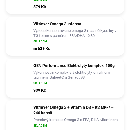
579 Kč
Vit4ever Omega 3 Intenso
Vysoce koncentrované omega-3 mastné kyseliny v
TG formě s poměrem EPA/DHA 40:30
SKLADEM
639 Kč
od
GEN Performance Elektrolyty komplex, 400g
Výkonnostní komplex s 5 elektrolyty, citrulinem,
taurinem, Sabeet® a Senactiv®
SKLADEM
939 Kč
Vit4ever Omega 3 + Vitamin D3 + K2 MK-7 –
240 kapslí
Prémiový komplex Omega-3 s EPA, DHA, vitaminem
D3 a K2 MK-7 v přirozené triglyceridové (TG) formě
SKLADEM