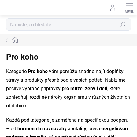
Přejít
na
obsah
Hledat
Domů
Pro koho
Kategorie
Pro koho
vám pomůže snadno najít doplňky
stravy a produkty přesně podle vašich potřeb. Nabízíme
pečlivě vybrané přípravky
pro muže, ženy i děti
, které
zohledňují rozdílné nároky organismu v různých životních
obdobích.
Každá podkategorie je zaměřena na specifickou podporu
– od
hormonální rovnováhy a vitality
, přes
energetickou