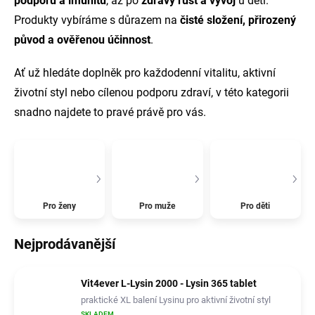
podporu a imunitu
, až po
zdravý růst a vývoj
u dětí.
Produkty vybíráme s důrazem na
čisté složení, přirozený
původ a ověřenou účinnost
.
Ať už hledáte doplněk pro každodenní vitalitu, aktivní
životní styl nebo cílenou podporu zdraví, v této kategorii
snadno najdete to pravé právě pro vás.
Pro ženy
Pro muže
Pro děti
Nejprodávanější
Vit4ever L-Lysin 2000 - Lysin 365 tablet
praktické XL balení Lysinu pro aktivní životní styl
SKLADEM