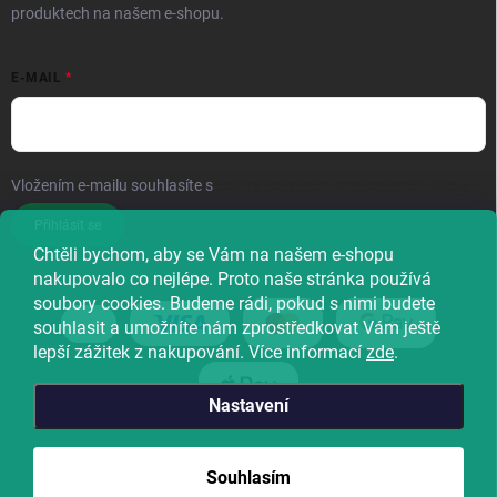
produktech na našem e-shopu.
E-MAIL
Vložením e-mailu souhlasíte s
podmínkami ochrany osobních údajů
Přihlásit se
Chtěli bychom, aby se Vám na našem e-shopu
nakupovalo co nejlépe. Proto naše stránka používá
soubory cookies. Budeme rádi, pokud s nimi budete
souhlasit a umožníte nám zprostředkovat Vám ještě
lepší zážitek z nakupování. Více informací
zde
.
Nastavení
Copyright 2026
Natureforlife
. Všechna práva vyhrazena.
Souhlasím