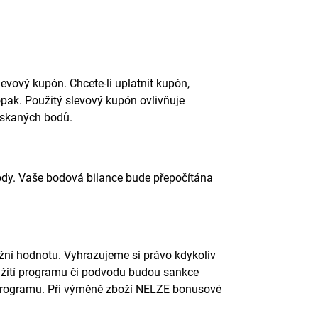
evový kupón. Chcete-li uplatnit kupón,
pak. Použitý slevový kupón ovlivňuje
ískaných bodů.
body. Vaše bodová bilance bude přepočítána
í hodnotu. Vyhrazujeme si právo kdykoliv
užití programu či podvodu budou sankce
programu. Při výměně zboží NELZE bonusové