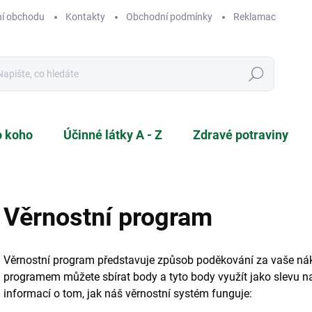
í obchodu
Kontakty
Obchodní podmínky
Reklamace a vráce
Hledat
o koho
Účinné látky A - Z
Zdravé potraviny
Věrnostní program
Věrnostní program představuje způsob poděkování za vaše n
programem můžete sbírat body a tyto body využít jako slevu na 
informací o tom, jak náš věrnostní systém funguje: