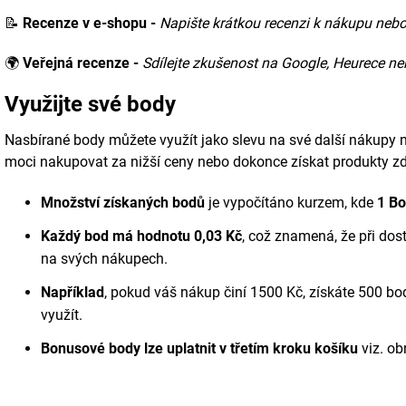
📝
Recenze v e-shopu -
Napište krátkou recenzi k nákupu nebo
🌍
Veřejná recenze -
Sdílejte zkušenost na Google, Heurece n
Využijte své body
Nasbírané body můžete využít jako slevu na své další nákupy
moci nakupovat za nižší ceny nebo dokonce získat produkty z
Množství získaných bodů
je vypočítáno kurzem, kde
1 B
Každý bod má hodnotu 0,03 Kč
, což znamená, že při do
na svých nákupech.
Například
, pokud váš nákup činí 1500 Kč, získáte 500 bo
využít.
Bonusové body lze uplatnit v třetím kroku košíku
viz. ob