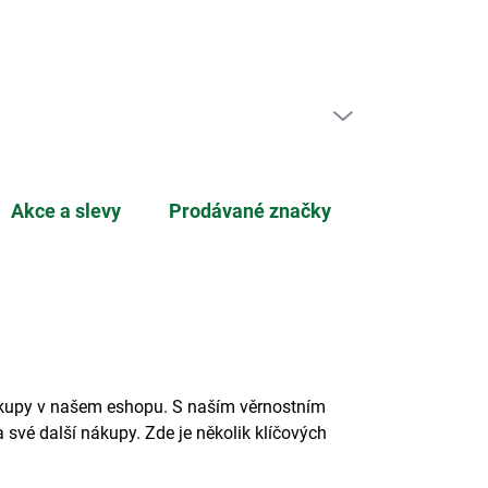
ní zboží
PRÁZDNÝ KOŠÍK
NÁKUPNÍ
KOŠÍK
Akce a slevy
Prodávané značky
ákupy v našem eshopu. S naším věrnostním
své další nákupy. Zde je několik klíčových