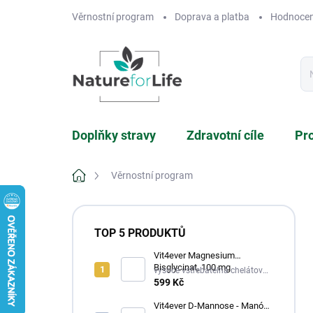
Přejít
Věrnostní program
Doprava a platba
Hodnocen
na
obsah
Doplňky stravy
Zdravotní cíle
Pr
Domů
Věrnostní program
P
o
TOP 5 PRODUKTŮ
s
t
Vit4ever Magnesium
Bisglycinat, 100 mg
r
vysoce vstřebatelná chelátová
forma, šetrná k trávení
599 Kč
a
n
Vit4ever D-Mannose - Manóza