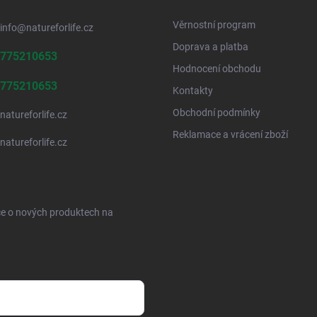
Věrnostní program
info
@
natureforlife.cz
Doprava a platba
775210653
Hodnocení obchodu
775210653
Kontakty
Obchodní podmínky
natureforlife.cz
Reklamace a vrácení zboží
natureforlife.cz
ce o nových produktech na