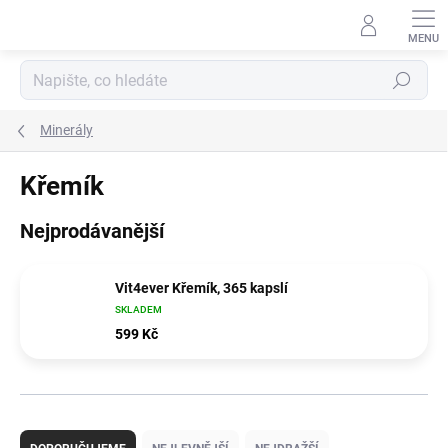
Přejít
na
obsah
Hledat
Minerály
Křemík
Nejprodávanější
Vit4ever Křemík, 365 kapslí
SKLADEM
599 Kč
Ř
a