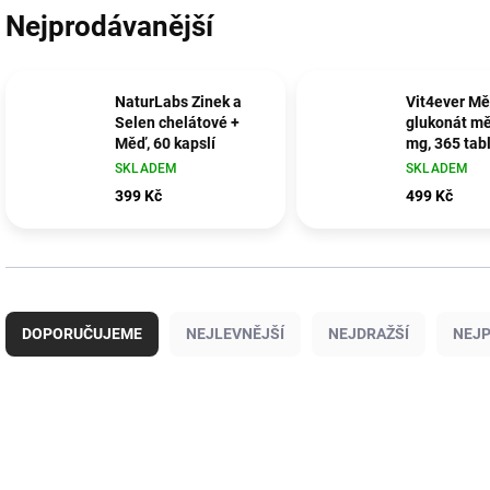
Nejprodávanější
NaturLabs Zinek a
Vit4ever Mě
Selen chelátové +
glukonát m
Měď, 60 kapslí
mg, 365 tab
SKLADEM
SKLADEM
399 Kč
499 Kč
Ř
a
DOPORUČUJEME
NEJLEVNĚJŠÍ
NEJDRAŽŠÍ
NEJP
z
e
n
í
V
p
ý
TIP
r
p
VÍCE ZA MÉNĚ