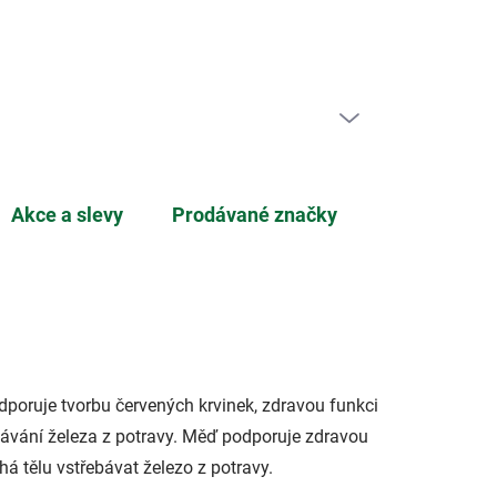
ní zboží
PRÁZDNÝ KOŠÍK
NÁKUPNÍ
KOŠÍK
Akce a slevy
Prodávané značky
dporuje tvorbu červených krvinek, zdravou funkci
ebávání železa z potravy. Měď podporuje zdravou
á tělu vstřebávat železo z potravy.