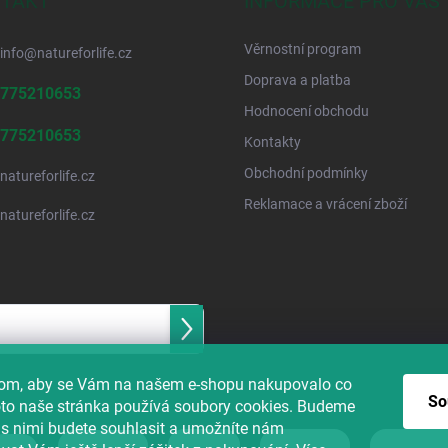
TAKT
INFORMACE PRO VÁS
i
s
u
Věrnostní program
info
@
natureforlife.cz
Doprava a platba
775210653
Hodnocení obchodu
775210653
Kontakty
Obchodní podmínky
natureforlife.cz
Reklamace a vrácení zboží
natureforlife.cz
Přihlásit
se
h údajů
hom, aby se Vám na našem e-shopu nakupovalo co
So
roto naše stránka používá soubory cookies. Budeme
 s nimi budete souhlasit a umožníte nám