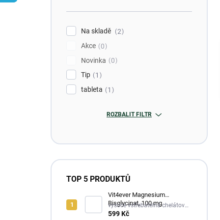
n
í
p
Na skladě
2
a
Akce
n
0
e
Novinka
0
l
Tip
1
tableta
1
ROZBALIT FILTR
TOP 5 PRODUKTŮ
Vit4ever Magnesium
Bisglycinat, 100 mg
vysoce vstřebatelná chelátová
forma, šetrná k trávení
599 Kč