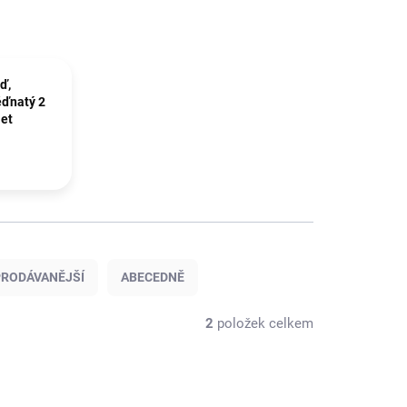
ď,
ěďnatý 2
let
RODÁVANĚJŠÍ
ABECEDNĚ
2
položek celkem