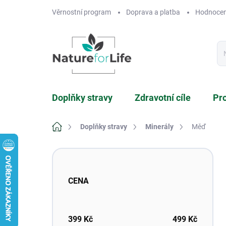
Přejít
Věrnostní program
Doprava a platba
Hodnocen
na
obsah
Doplňky stravy
Zdravotní cíle
Pr
Domů
Doplňky stravy
Minerály
Měď
P
o
s
CENA
t
r
a
n
399
Kč
499
Kč