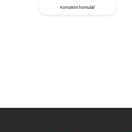
Kontaktní formulář
Z
á
p
a