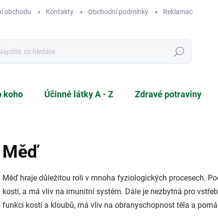
í obchodu
Kontakty
Obchodní podmínky
Reklamace a vráce
Hledat
o koho
Účinné látky A - Z
Zdravé potraviny
Měď
Měď hraje důležitou roli v mnoha fyziologických procesech. Po
kostí, a má vliv na imunitní systém. Dále je nezbytná pro vstř
funkci kostí a kloubů, má vliv na obranyschopnost těla a pomáh