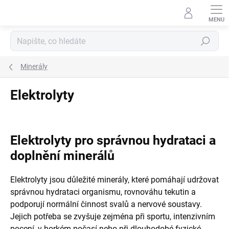
Přejít
na
obsah
Hledat
Minerály
Elektrolyty
Elektrolyty pro správnou hydrataci a
doplnění minerálů
Elektrolyty jsou důležité minerály, které pomáhají udržovat
správnou hydrataci organismu, rovnováhu tekutin a
podporují normální činnost svalů a nervové soustavy.
Jejich potřeba se zvyšuje zejména při sportu, intenzivním
pocení, v horkém počasí nebo při dlouhodobé fyzické