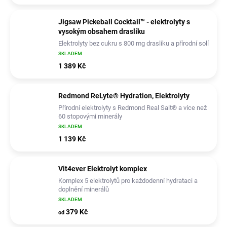
Jigsaw Pickeball Cocktail™ - elektrolyty s
vysokým obsahem draslíku
Elektrolyty bez cukru s 800 mg draslíku a přírodní solí
Redmond Real Salt®
SKLADEM
1 389 Kč
Redmond ReLyte® Hydration, Elektrolyty
Přírodní elektrolyty s Redmond Real Salt® a více než
60 stopovými minerály
SKLADEM
1 139 Kč
Vit4ever Elektrolyt komplex
Komplex 5 elektrolytů pro každodenní hydrataci a
doplnění minerálů
SKLADEM
379 Kč
od