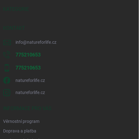
r
t
v
í
KATEGORIE
k
y
v
KONTAKT
ý
p
i
info
@
natureforlife.cz
s
u
775210653
775210653
natureforlife.cz
natureforlife.cz
INFORMACE PRO VÁS
Věrnostní program
Doprava a platba