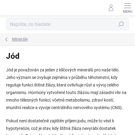
Přejít
na
obsah
Hledat
Minerály
Jód
Jód je považován za jeden z klíčových minerálů pro naše tělo.
Jeho význam se zvyšuje zejména v průběhu těhotenství, kdy
reguluje funkci štítné žlázy, která ovlivňuje růst a vývoj celého
organismu. Hormony vytvořené touto žlázou mají zásadní vliv na
mnoho tělesných funkcí, včetně metabolismu, zdraví kostí,
imunitní reakce a vývoje centrálního nervového systému (CNS).
Pokud není dostatečně zajištěn příjem jodu, může to vést k
hypotyreóze, což je stav, kdy štítná žláza nevyrábí dostatek