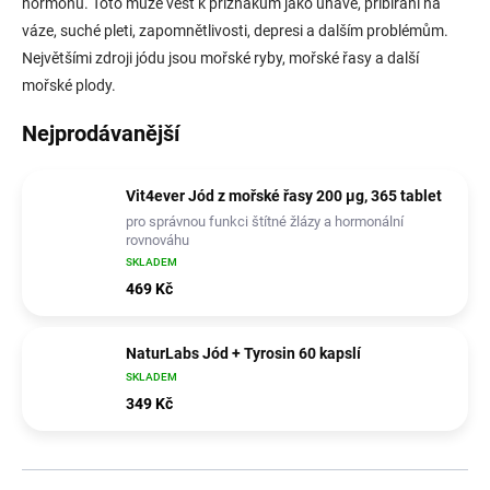
hormonů. Toto může vést k příznakům jako únavě, přibírání na
váze, suché pleti, zapomnětlivosti, depresi a dalším problémům.
Největšími zdroji jódu jsou mořské ryby, mořské řasy a další
mořské plody.
Nejprodávanější
Vit4ever Jód z mořské řasy 200 µg, 365 tablet
pro správnou funkci štítné žlázy a hormonální
rovnováhu
SKLADEM
469 Kč
NaturLabs Jód + Tyrosin 60 kapslí
SKLADEM
349 Kč