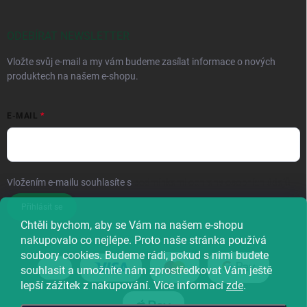
ODEBÍRAT NEWSLETTER
Vložte svůj e-mail a my vám budeme zasílat informace o nových
produktech na našem e-shopu.
E-MAIL
Vložením e-mailu souhlasíte s
podmínkami ochrany osobních údajů
Přihlásit se
Chtěli bychom, aby se Vám na našem e-shopu
nakupovalo co nejlépe. Proto naše stránka používá
soubory cookies. Budeme rádi, pokud s nimi budete
souhlasit a umožníte nám zprostředkovat Vám ještě
lepší zážitek z nakupování. Více informací
zde
.