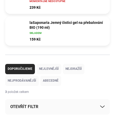
MOMENTÁLNĚ NEDOSTUPNÉ
239 Kč
laSaponaria Jemný čisticí gel na přebalování
BIO (190 ml)
SKLADEM
159 Kč
Ř
a
DOPORUČUJEME
NEJLEVNĚJŠÍ
NEJDRAŽŠÍ
z
e
NEJPRODÁVANĚJŠÍ
ABECEDNĚ
n
í
3
položek celkem
p
r
OTEVŘÍT FILTR
o
d