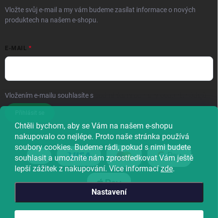
Vložte svůj e-mail a my vám budeme zasílat informace o nových
produktech na našem e-shopu.
E-MAIL
Vložením e-mailu souhlasíte s
podmínkami ochrany osobních údajů
Přihlásit se
Chtěli bychom, aby se Vám na našem e-shopu
nakupovalo co nejlépe. Proto naše stránka používá
soubory cookies. Budeme rádi, pokud s nimi budete
souhlasit a umožníte nám zprostředkovat Vám ještě
lepší zážitek z nakupování. Více informací
zde
.
Nastavení