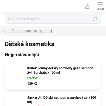
Přejít
na
obsah
Hledat
Přírodní kosmetika - výprodej
Dětská kosmetika
Nejprodávanější
Kvitok Jemný dětský sprchový gel a šampon
2v1 Sprcháček 100 ml
SKLADEM
139 Kč
Jack n' Jill Dětský šampon a sprchový gel (300
ml)