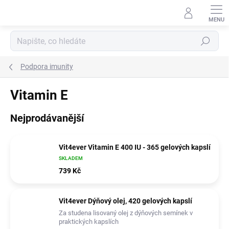
Přejít
na
obsah
Hledat
Podpora imunity
Vitamin E
Nejprodávanější
Vit4ever Vitamin E 400 IU - 365 gelových kapslí
SKLADEM
739 Kč
Vit4ever Dýňový olej, 420 gelových kapslí
Za studena lisovaný olej z dýňových semínek v
praktických kapslích