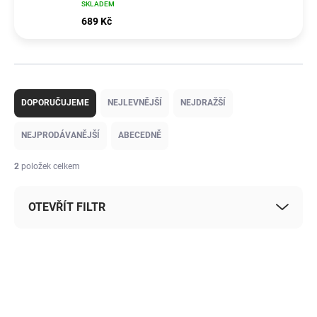
SKLADEM
689 Kč
Ř
a
DOPORUČUJEME
NEJLEVNĚJŠÍ
NEJDRAŽŠÍ
z
e
NEJPRODÁVANĚJŠÍ
ABECEDNĚ
n
í
2
položek celkem
p
r
OTEVŘÍT FILTR
o
d
u
V
k
ý
t
p
ů
i
s