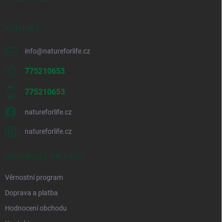
k
y
v
KONTAKT
ý
p
i
info
@
natureforlife.cz
s
u
775210653
775210653
natureforlife.cz
natureforlife.cz
INFORMACE PRO VÁS
Věrnostní program
Doprava a platba
Hodnocení obchodu