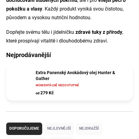
dochucování studených pokrmů
, ale i pro
vnější péči o
pokožku a vlasy
. Každý produkt vyniká svou čistotou,
původem a vysokou nutriční hodnotou.
Dopřejte svému tělu i jídelníčku
zdravé tuky z přírody
,
které prospívají vitalitě i dlouhodobému zdraví.
Nejprodávanější
Extra Panenský Avokádový olej Hunter &
Gather
MOMENTÁLNĚ NEDOSTUPNÉ
279 Kč
od
Ř
a
DOPORUČUJEME
NEJLEVNĚJŠÍ
NEJDRAŽŠÍ
z