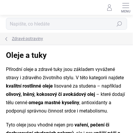
Přejít
na
obsah
Hledat
Zdravé potraviny
Oleje a tuky
Přírodní oleje a zdravé tuky jsou základem vyvážené
stravy i zdravého životního stylu. V této kategorii najdete
kvalitní rostlinné oleje
lisované za studena – například
olivový, lněný, kokosový či avokádový olej
– které dodají
tělu cenné
omega mastné kyseliny
, antioxidanty a
podporují správnou činnost srdce i metabolismu.
Tyto oleje jsou vhodné nejen pro
vaření, pečení či