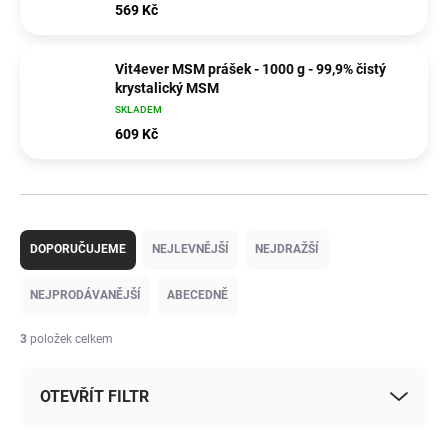
569 Kč
Vit4ever MSM prášek - 1000 g - 99,9% čistý
krystalický MSM
SKLADEM
609 Kč
Ř
a
DOPORUČUJEME
NEJLEVNĚJŠÍ
NEJDRAŽŠÍ
z
e
NEJPRODÁVANĚJŠÍ
ABECEDNĚ
n
í
3
položek celkem
p
r
OTEVŘÍT FILTR
o
d
u