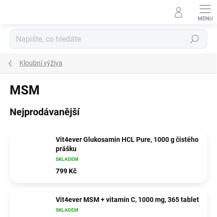
Přejít
na
obsah
Hledat
Kloubní výživa
MSM
Nejprodávanější
Vit4ever Glukosamin HCL Pure, 1000 g čistého
prášku
SKLADEM
799 Kč
Vit4ever MSM + vitamín C, 1000 mg, 365 tablet
SKLADEM