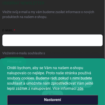
ODEBÍRAT NEWSLETTER
Vložte svůj e-mail a my vám budeme zasílat informace o nových
produktech na našem e-shopu.
E-MAIL
Vložením e-mailu souhlasíte s
podmínkami ochrany osobních údajů
Přihlásit se
Chtěli bychom, aby se Vám na našem e-shopu
nakupovalo co nejlépe. Proto naše stránka používá
soubory cookies. Budeme rádi, pokud s nimi budete
souhlasit a umožníte nám zprostředkovat Vám ještě
lepší zážitek z nakupování. Více informací
zde
.
Nastavení