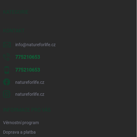
r
t
v
í
KATEGORIE
k
y
v
KONTAKT
ý
p
i
info
@
natureforlife.cz
s
u
775210653
775210653
natureforlife.cz
natureforlife.cz
INFORMACE PRO VÁS
Věrnostní program
Doprava a platba