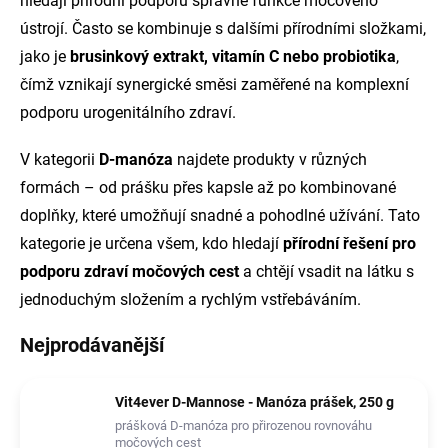
hledají přírodní podporu správné funkce močového
ústrojí. Často se kombinuje s dalšími přírodními složkami,
jako je
brusinkový extrakt, vitamín C nebo probiotika
,
čímž vznikají synergické směsi zaměřené na komplexní
podporu urogenitálního zdraví.
V kategorii
D-manóza
najdete produkty v různých
formách – od prášku přes kapsle až po kombinované
doplňky, které umožňují snadné a pohodlné užívání.
Tato
kategorie je určena všem, kdo hledají
přírodní řešení pro
podporu zdraví močových cest
a chtějí vsadit na látku s
jednoduchým složením a rychlým vstřebáváním.
Nejprodávanější
Vit4ever D-Mannose - Manóza prášek, 250 g
prášková D-manóza pro přirozenou rovnováhu
močových cest