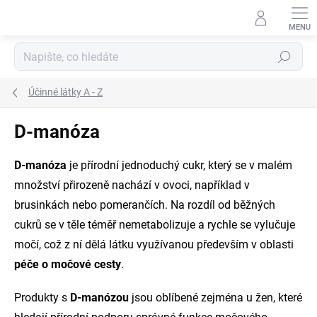
Přejít
na
obsah
Hledat
Účinné látky A - Z
D-manóza
D-manóza
je přírodní jednoduchý cukr, který se v malém
množství přirozeně nachází v ovoci, například v
brusinkách nebo pomerančích. Na rozdíl od běžných
cukrů se v těle téměř nemetabolizuje a rychle se vylučuje
močí, což z ní dělá látku využívanou především v oblasti
péče o močové cesty
.
Produkty s
D-manózou
jsou oblíbené zejména u žen, které