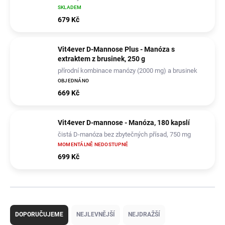
SKLADEM
679 Kč
Vit4ever D-Mannose Plus - Manóza s
extraktem z brusinek, 250 g
přírodní kombinace manózy (2000 mg) a brusinek
(500 mg) v práškové formě
OBJEDNÁNO
669 Kč
Vit4ever D-mannose - Manóza, 180 kapslí
čistá D-manóza bez zbytečných přísad, 750 mg
MOMENTÁLNĚ NEDOSTUPNÉ
699 Kč
Ř
a
DOPORUČUJEME
NEJLEVNĚJŠÍ
NEJDRAŽŠÍ
z