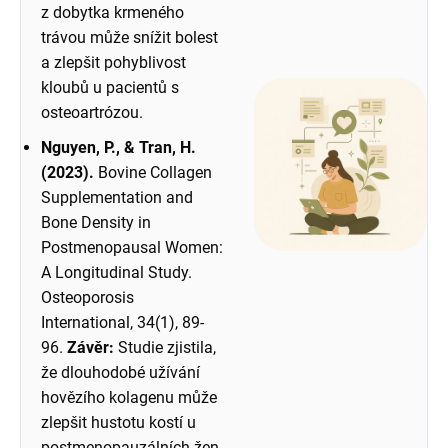
z dobytka krmeného
trávou může snížit bolest
a zlepšit pohyblivost
kloubů u pacientů s
osteoartrózou.
Nguyen, P., & Tran, H.
(2023).
Bovine Collagen
Supplementation and
Bone Density in
Postmenopausal Women:
A Longitudinal Study.
Osteoporosis
International, 34(1), 89-
96.
Závěr:
Studie zjistila,
že dlouhodobé užívání
hovězího kolagenu může
zlepšit hustotu kostí u
postmenopauzálních žen.