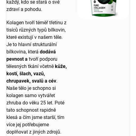
každý, kdo se stará o své
zdraví a pohodu.
Kolagen tvoří téměř třetinu z
tisíců různých typů bílkovin,
které existují v našem těle.
Je to hlavní strukturální
bílkovina, která
dodává
pevnost a
tvoří podporu
tělesných tkání včetně
kůže,
kostí, šlach, vazů,
chrupavek, svalů a cév
.
Naše tělo je schopno si
kolagen samo vytvářet
zhruba do věku 25 let. Poté
tato schopnost rapidně
klesá a čím jsme starší, tím
více jej potřebujeme
doplňovat z jiných zdrojů.