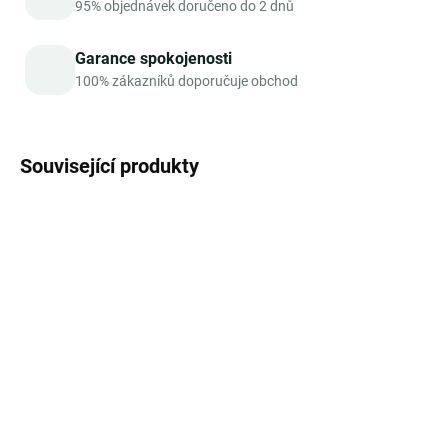
95% objednávek doručeno do 2 dnů
Garance spokojenosti
100% zákazníků doporučuje obchod
Související produkty
TIP
TIP
BESTSELLER
SKLADEM
MOMENTÁLNĚ NEDOSTUPNÉ
PLANET PALEO Marine
Vit4ever Marine collagen
Collagen -
- mořský kolagen 500g