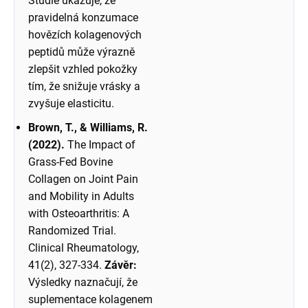
Studie ukazuje, že
pravidelná konzumace
hovězích kolagenových
peptidů může výrazně
zlepšit vzhled pokožky
tím, že snižuje vrásky a
zvyšuje elasticitu.
Brown, T., & Williams, R.
(2022).
The Impact of
Grass-Fed Bovine
Collagen on Joint Pain
and Mobility in Adults
with Osteoarthritis: A
Randomized Trial.
Clinical Rheumatology,
41(2), 327-334.
Závěr:
Výsledky naznačují, že
suplementace kolagenem