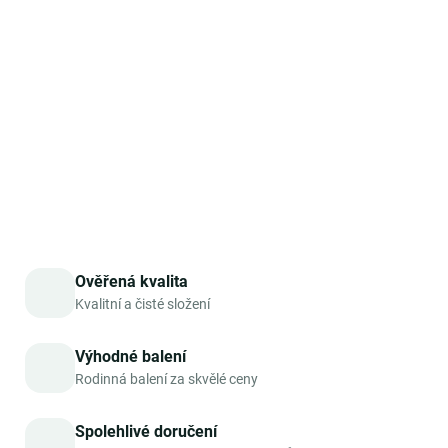
ideální pro podporu r
egenerace svalů a udržení zdravé
struktury těla
. Navíc neobsahuje žádné přidané látky,
barviva, dochucovadla ani konzervanty, což zajišťuje
čistotu a přírodní složení. Vyberte si kolagen Planet Paleo
a podpořte své tělo tím nejlepším, co příroda nabízí.
DETAILNÍ INFORMACE
ZEPTAT SE
HLÍDAT
Ověřená kvalita
Kvalitní a čisté složení
Výhodné balení
Rodinná balení za skvělé ceny
Spolehlivé doručení