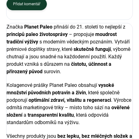
Přidat komentář
Značka
Planet Paleo
přináší do 21. století to nejlepší z
principů paleo životosprávy
– propojuje
moudrost
tradiční výživy
s moderním vědeckým poznáním. Vytváří
prémiové doplňky stravy, které
skutečně fungují
, výborně
chutnají a jsou snadné na každodenní použití. Každý
produkt vzniká s důrazem na
čistotu, účinnost a
přirozený původ
surovin.
Kolagenové prášky Planet Paleo obsahují
vysoké
množství původních potravin a živin
, které společně
podporují
optimální zdraví, vitalitu a regeneraci
. Výrobce
odmítá marketingové triky – místo toho sází na
ověřené
složení
a
transparentní kvalitu
, která odpovídá
standardům odborníků na výživu.
Všechny produkty jsou
bez lepku, bez mléčných složek a