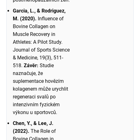
Garcia, L., & Rodriguez,
M. (2020).
Influence of
Bovine Collagen on
Muscle Recovery in
Athletes: A Pilot Study.
Journal of Sports Science
& Medicine, 19(3), 511-
518.
Závěr:
Studie
naznačuje, že
suplementace hovězím
kolagenem může urychlit
regeneraci svalů po
intenzivním fyzickém
výkonu u sportovců.
Chen, Y., & Lee, J.
(2022).
The Role of
Bovine Collagen in