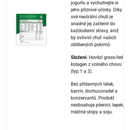
jogurtu a vychutnejte si
jeho příznivé účinky. Díky
své neutrální chuti je
snadné jej začlenit do
každodenní stravy, aniž
by ovlivnil chuť vašich
oblíbených pokrmů.
Složení:
Hovězí grass-fed
kolagen z volného chovu
(typ 1 a 3).
Bez přídavných látek,
barviv, dochucovadel a
konzervantů. Produkt
neobsahuje pšenici, lepek,
mléčné stopy a sóju.