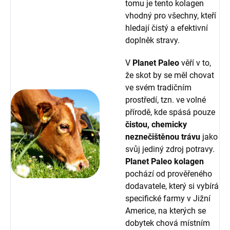
tomu je tento kolagen
vhodný pro všechny, kteří
hledají čistý a efektivní
doplněk stravy.
V
Planet Paleo
věří v to,
že skot by se měl chovat
ve svém tradičním
prostředí, tzn. ve volné
přírodě, kde spásá pouze
čistou, chemicky
neznečištěnou trávu
jako
svůj jediný zdroj potravy.
Planet Paleo kolagen
pochází od prověřeného
dodavatele, který si vybírá
specifické farmy v Jižní
Americe, na kterých se
dobytek chová místním