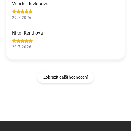
Vanda Havlasová
29.7.2026
Nikol Rendlová
29.7.2026
Zobrazit další hodnocení
Z
á