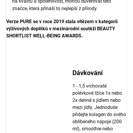
na kvalitu a spolehlivost, mohou důvěřovat této
značce, která přináší to nejlepší z přírody.
Verze PURE se v roce 2019 stala vítězem v kategorii
výživových doplňků v mezinárodní soutěži BEAUTY
SHORTLIST WELL-BEING AWARDS.
Dávkování
1 - 1,5 vrchovaté
polévkové lžíce 1x nebo
2x denně s jídlem nebo
mezi jídly. Jednoduše
přidejte kolagen do svého
oblíbeného nápoje (200
ml), smoothie nebo