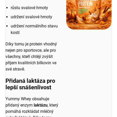
růstu svalové hmoty
udržení svalové hmoty
udržení normálního stavu
kostí
Díky tomu je protein vhodný
nejen pro sportovce, ale pro
všechny, kteří chtějí zvýšit
příjem kvalitních bílkovin ve
své stravě.
Přidaná laktáza pro
lepší snášenlivost
Yummy Whey obsahuje
přidaný enzym
laktázu
, který
pomáhá rozkládat mléčný