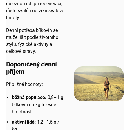
důležitou roli při regeneraci,
růstu svalů i udržení svalové
hmoty.
Denní potřeba bílkovin se
může lišit podle životního
stylu, fyzické aktivity a
celkové stravy.
Doporučený denní
příjem
Přibližné hodnoty:
běžná populace:
0,8–1 g
bílkovin na kg tělesné
hmotnosti
aktivní lidé:
1,2–1,6 g /
kg