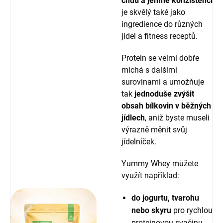
chuti a jemné konzistenci
je skvělý také jako
ingredience do různých
jídel a fitness receptů.
Protein se velmi dobře
míchá s dalšími
surovinami a umožňuje
tak
jednoduše zvýšit
obsah bílkovin v běžných
jídlech
, aniž byste museli
výrazně měnit svůj
jídelníček.
Yummy Whey můžete
využít například:
do jogurtu, tvarohu
nebo skyru
pro rychlou
proteinovou svačinu