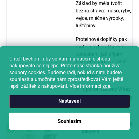
Základ by měla tvořit
běžná strava: maso, ryby,
vejce, mléčné výrobky,
luštěniny.
Proteinové doplňky pak
mohou být praktickým
způsobem, jak příjem
Chtěli bychom, aby se Vám na našem e-shopu
bílkovin snadno doplnit.
nakupovalo co nejlépe. Proto naše stránka používá
soubory cookies. Budeme rádi, pokud s nimi budete
Například:
souhlasit a umožníte nám zprostředkovat Vám ještě
lepší zážitek z nakupování. Více informací
zde
.
1 porce Yummy Whey
dodá přibližně
21–22 g
Nastavení
bílkovin
1 porce Clear Whey
Souhlasím
poskytne přibližně
25 g
bílkovin