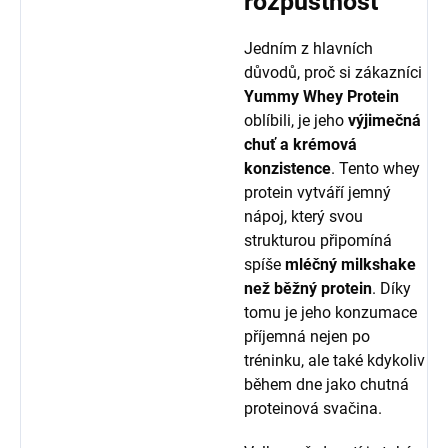
rozpustnost
Jedním z hlavních
důvodů, proč si zákazníci
Yummy Whey Protein
oblíbili, je jeho
výjimečná
chuť a krémová
konzistence
. Tento whey
protein vytváří jemný
nápoj, který svou
strukturou připomíná
spíše
mléčný milkshake
než běžný protein
. Díky
tomu je jeho konzumace
příjemná nejen po
tréninku, ale také kdykoliv
během dne jako chutná
proteinová svačina.