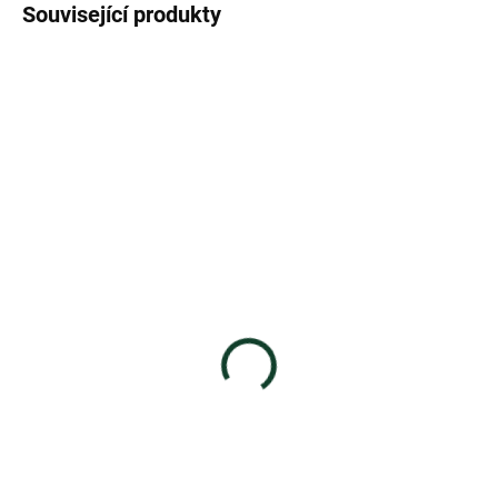
Související produkty
AKCE
TIP
SKLADEM
SKLADEM
Vit4ever Smartshake
GEN Clear Whey Protein
Reforce - Šejkr z
Isolate 900 g
nerezové oceli 700 ml
Lehký a osvěžující proteinový
nápoj s 25 g proteinu v porci
349 Kč
1 199 Kč
Do košíku
Detail
Smartshake Reforce Vit4ever
GEN Clear Whey Protein Isolate
Edition je prémiový šejkr z
přináší moderní způsob, jak
nerezové oceli, který spojuje
doplnit bílkoviny bez klasických...