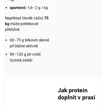
sportovci:
1,6–2 g / kg
Například člověk vážící
75
kg
může potřebovat
přibližně:
60–75 g bílkovin denně
při běžné aktivitě
90–120 g při vyšší
fyzické zátěži
Jak protein
doplnit v praxi