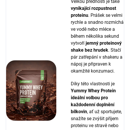
Velkou předností je také
vynikající rozpustnost
proteinu
. Prášek se velmi
rychle a snadno rozmíchá
ve vodě nebo mléce a
během několika sekund
vytvoří
jemný
proteinový
shake bez hrudek
. Stačí
pár zatřepání v shakeru a
nápoj je připraven k
okamžité konzumaci.
Díky této vlastnosti je
Yummy Whey Protein
ideální volbou pro
každodenní doplnění
bílkovin
, ať už sportujete,
snažíte se zvýšit příjem
proteinu ve stravě nebo