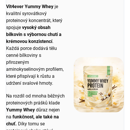
Vit4ever Yummy Whey
je
kvalitní syrovátkový
proteinový koncentrát, který
spojuje
vysoký obsah
bílkovin s výbornou chutí a
krémovou konzistencí
.
Každá porce dodává tělu
cenné bílkoviny s
přirozeným
aminokyselinovým profilem,
které přispívají k růstu a
udržení svalové hmoty.
Na rozdíl od mnoha běžných
proteinových prášků klade
Yummy Whey
důraz nejen
na
funkčnost, ale také na
chuť.
Díky tomu se