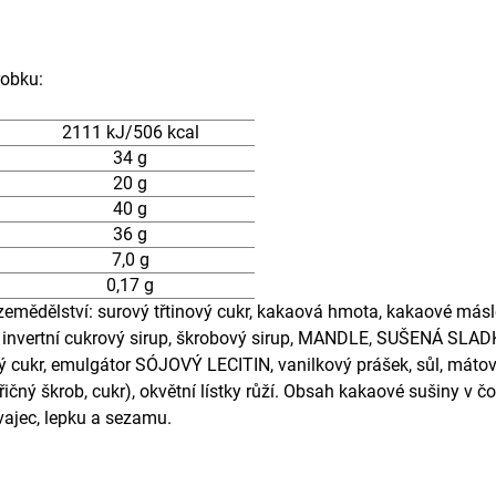
robku:
2111 kJ/506 kcal
34 g
20 g
40 g
36 g
7,0 g
0,17 g
zemědělství: surový třtinový cukr, kakaová hmota, kakaové 
rtní cukrový sirup, škrobový sirup, MANDLE, SUŠENÁ SLADKÁ
vý cukr, emulgátor SÓJOVÝ LECITIN, vanilkový prášek, sůl, mátový 
řičný škrob, cukr), okvětní lístky růží. Obsah kakaové sušiny v č
vajec, lepku a sezamu.