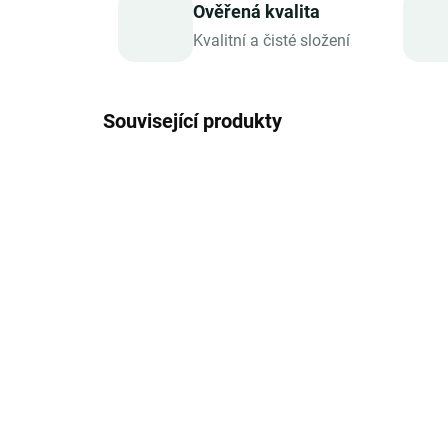
Ověřená kvalita
Kvalitní a čisté složení
Související produkty
SKLADEM
Zotter Bio plněná 100%
Zot
hořká čokoláda Datle a
čo
kešu, 70 g
Mac