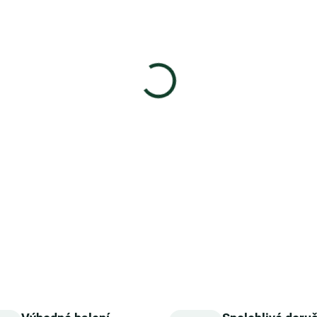
−
+
Bio plněná
hořká čokoláda I
trade kakaa s osvěžující dv
čokolády a
jemně nakyslého
která se lehce rozplývá a pos
krémovou sladkost až po svě
citronu, špetkou soli a růžov
čistá a velmi osvěžující bio 
pro chvíle jen pro sebe.
DETAILNÍ INFORMACE
ZEPTAT SE
HLÍDAT