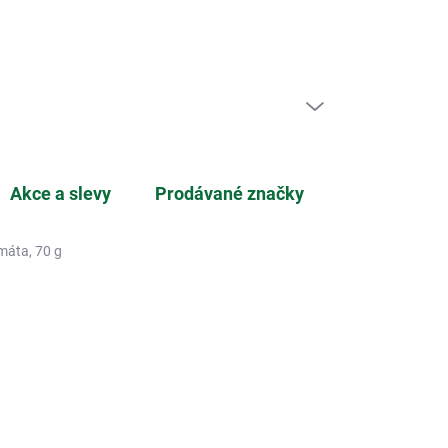
ní zboží
PRÁZDNÝ KOŠÍK
NÁKUPNÍ
KOŠÍK
Akce a slevy
Prodávané značky
máta, 70 g