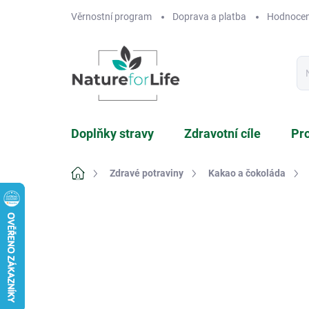
Přejít
Věrnostní program
Doprava a platba
Hodnocen
na
obsah
Doplňky stravy
Zdravotní cíle
Pr
Domů
Zdravé potraviny
Kakao a čokoláda
Neohodnoceno
Podrobnosti hodnocení
Z