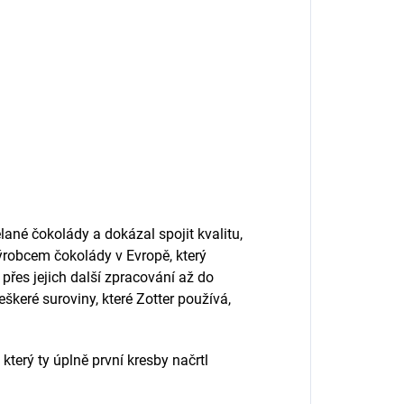
ělané čokolády a dokázal spojit kvalitu,
ýrobcem čokolády v Evropě, který
řes jejich další zpracování až do
škeré suroviny, které Zotter používá,
který ty úplně první kresby načrtl