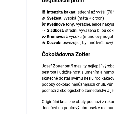
Degustační profil
🍫
Intenzita kakaa:
střední až vyšší (70
🌿
Svěžest:
vysoká (máta + citron)
🌺
Květinové tóny:
výrazné, lehce nakysl
🍬
Sladkost:
střední, vyvážená bílou čo
🥜
Krémovost:
vysoká (mandlový nugát 
🔥
Dozvuk:
osvěžující, bylinně-květino
Čokoládovna Zotter
Josef Zotter patří mezi ty nejlepší výrob
pestrost i udržitelnost s uměním a humo
skutečně dostál svému heslu "od kakaov
podoby čokolád nejrůznějších chutí, vůní
pochází z ekologického zemědělství a jso
Originální kreslené obaly pochází z ruko
Josefovi na papírový ubrousek v restaur