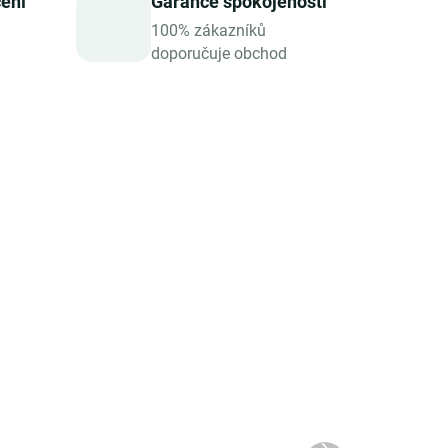
čení
Garance spokojenosti
100% zákazníků
doporučuje obchod
ADEM
SKLADEM
čná
Zotter Bio plněná mléčná
 70
čokoláda Nugátová
variace, 70 g