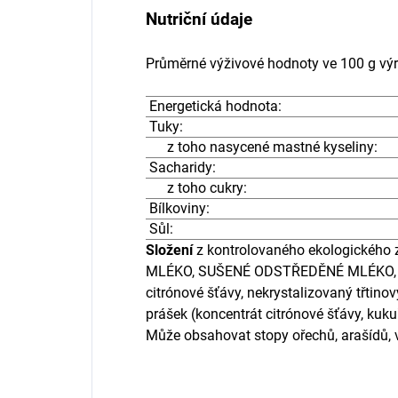
Nutriční údaje
Průměrné výživové hodnoty ve 100 g vý
Energetická hodnota:
Tuky:
z toho nasycené mastné kyseliny:
Sacharidy:
z toho cukry:
Bílkoviny:
Sůl:
Složení
z kontrolovaného ekologického 
MLÉKO, SUŠENÉ ODSTŘEDĚNÉ MLÉKO, inve
citrónové šťávy, nekrystalizovaný třtino
prášek (koncentrát citrónové šťávy, kuku
Může obsahovat stopy ořechů, arašídů, 