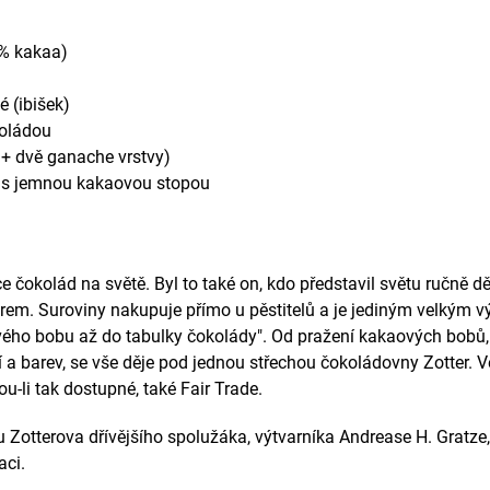
 % kakaa)
é (ibišek)
koládou
+ dvě ganache vrstvy)
vý s jemnou kakaovou stopou
ce čokolád na světě. Byl to také on, kdo představil světu ručně d
rem. Suroviny nakupuje přímo u pěstitelů a je jediným velkým v
ého bobu až do tabulky čokolády". Od pražení kakaových bobů, p
 a barev, se vše děje pod jednou střechou čokoládovny Zotter. Ve
u-li tak dostupné, také Fair Trade.
u Zotterova dřívějšího spolužáka, výtvarníka Andrease H. Gratze, 
aci.