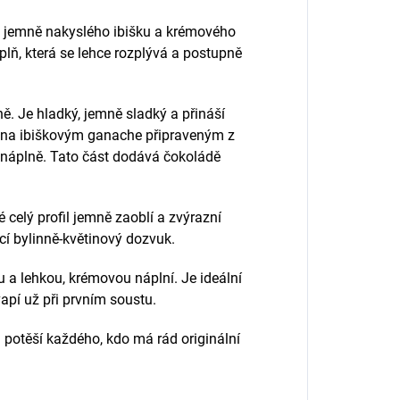
 jemně nakyslého ibišku a krémového
lň, která se lehce rozplývá a postupně
ě. Je hladký, jemně sladký a přináší
vořena ibiškovým ganache připraveným z
náplně. Tato část dodává čokoládě
 celý profil jemně zaoblí a zvýrazní
cí bylinně-květinový dozvuk.
a lehkou, krémovou náplní. Je ideální
apí už při prvním soustu.
 potěší každého, kdo má rád originální