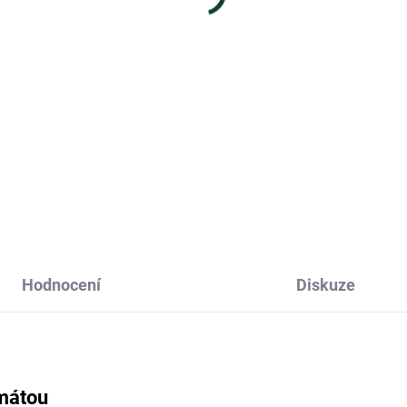
9 Kč
129 Kč
Do košíku
Do košíku
á fair trade čokoláda se 70 %
Plněná mléčná čokoláda Zott
aa ukrývá sametovou
nabízí harmonickou kombinac
ovou ganache, která potěší
jemných, svěžích a křupavých
ou,...
chutí, v...
Hodnocení
Diskuze
 mátou