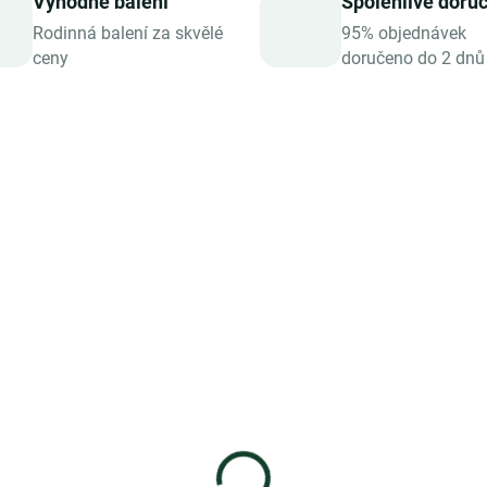
Výhodné balení
Spolehlivé doru
Rodinná balení za skvělé
95% objednávek
ceny
doručeno do 2 dnů
SKLADEM
SKL
ter Bio plněná hořká
Zotter Bio plněná mlé
koláda Espresso
čokoláda Cheesecake,
chiato, 70 g
g