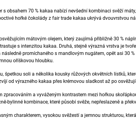
r
s obsahem 70 % kakaa nabízí nevšední kombinaci svěží máty,
tivé hořké čokolády z fair trade kakaa ukrývá dvouvrstvou náp
s osvěžujícím mátovým olejem, který zaujímá přibližně 30 % nápln
ntrastuje s intenzitou kakaa. Druhá, stejně výrazná vrstva je t
a následně promíchaného s mandlovým nugátem, opět asi 30 % 
jemnou oříškovou hloubku.
, špetkou soli a několika kousky růžových okvětních lístků, které
ozvíjí od výrazného kakaa přes krémovou sladkost až po osvěžují
ím zpracováním a vyváženým kontrastem mezi hořkou skořápkou 
ocně-bylinné kombinace, které působí svěže, nepřeslazeně a překv
sným charakterem, vysokou svěžestí a jemnou strukturou, která