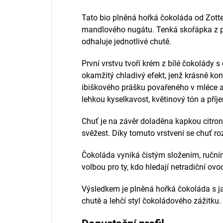
Tato bio plněná hořká čokoláda od
Zotte
mandlového nugátu. Tenká skořápka z poc
odhaluje jednotlivé chutě.
První vrstvu tvoří krém z bílé čokolády 
okamžitý chladivý efekt, jenž krásně ko
ibiškového prášku povařeného v mléce 
lehkou kyselkavost, květinový tón a pří
Chuť je na závěr doladěna kapkou citronu
svěžest. Díky tomuto vrstvení se chuť r
Čokoláda vyniká čistým složením, ručn
volbou pro ty, kdo hledají netradiční ov
Výsledkem je plněná hořká čokoláda s ja
chutě a lehčí styl čokoládového zážitku.