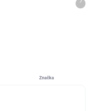
Další
produkt
129 Kč
Do košíku
er
Tmavá mléčná bio čokoláda s
i
vysokým podílem 60 % kakaa
spojuje krémovou jemnost
horského mléka z...
Značka