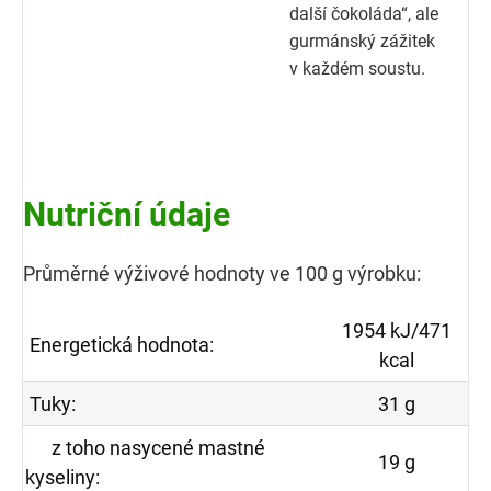
další čokoláda“, ale
gurmánský zážitek
v každém soustu.
Nutriční údaje
Průměrné výživové hodnoty ve 100 g výrobku:
1954 kJ/471
Energetická hodnota:
kcal
Tuky:
31 g
z toho nasycené mastné
19 g
kyseliny: