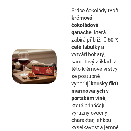
Srdce čokolády tvoří
krémová
čokoládová
ganache
, která
zabírá přibližně
60 %
celé tabulky
a
vytváří bohatý,
sametový základ. Z
této krémové vrstvy
se postupně
vynořují
kousky fíků
marinovaných v
portském víně,
které přinášejí
výrazný ovocný
charakter, lehkou
kyselkavost a jemně