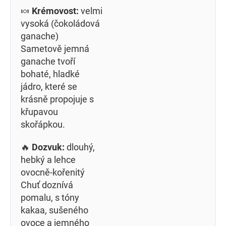
🍬
Krémovost:
velmi
vysoká (čokoládová
ganache)
Sametově jemná
ganache tvoří
bohaté, hladké
jádro, které se
krásně propojuje s
křupavou
skořápkou.
🔥
Dozvuk:
dlouhý,
hebký a lehce
ovocně-kořenitý
Chuť doznívá
pomalu, s tóny
kakaa, sušeného
ovoce a jemného