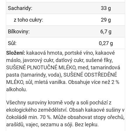
Sacharidy:
33 g
z toho cukry:
29 g
Bílkoviny:
6,7 g
Sůl:
0,27 g
Složení:
kakaová hmota, portské víno, kakaové
máslo, javorový cukr, datlový cukr, sušené fíky,
SUŠENÉ PLNOTUČNÉ MLÉKO, med, tamarindová
pasta (tamarindy, voda), SUŠENÉ ODSTŘEDĚNÉ
MLÉKO, sůl, mletá vanilka. Obsahuje více než 2 %
alkoholu.
Všechny suroviny kromě vody a soli pochází z
ekologického zemědělství. Obsah kakaové sušiny v
čokoládě min. 70 %. Může obsahovat stopy ořechů,
arašídů, vajec, sezamu a sóji. Bez lepku.