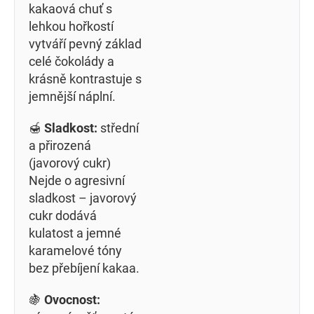
kakaová chuť s
lehkou hořkostí
vytváří pevný základ
celé čokolády a
krásně kontrastuje s
jemnější náplní.
🍯
Sladkost:
střední
a přirozená
(javorový cukr)
Nejde o agresivní
sladkost – javorový
cukr dodává
kulatost a jemné
karamelové tóny
bez přebíjení kakaa.
🍇
Ovocnost: