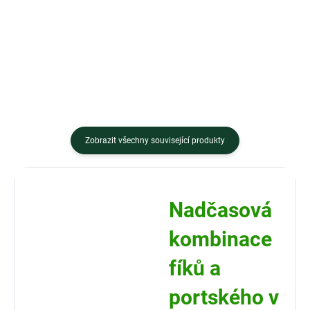
nabízí harmonickou kombinaci
je postavena na čisté energii
jemných, svěžích a křupavých
ovoce, ořechů a kakaa a nabízí...
chutí, v...
Zobrazit všechny související produkty
Nadčasová
kombinace
fíků a
portského v