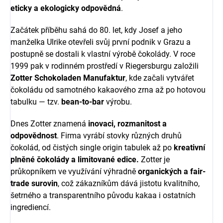
eticky a ekologicky odpovědná
.
Začátek příběhu sahá do 80. let, kdy Josef a jeho
manželka Ulrike otevřeli svůj první podnik v Grazu a
postupně se dostali k vlastní výrobě čokolády. V roce
1999 pak v rodinném prostředí v Riegersburgu založili
Zotter Schokoladen Manufaktur
, kde začali vytvářet
čokoládu od samotného kakaového zrna až po hotovou
tabulku — tzv.
bean-to-bar
výrobu.
Dnes Zotter znamená
inovaci, rozmanitost a
odpovědnost
. Firma vyrábí stovky různých druhů
čokolád, od čistých single origin tabulek až po
kreativní
plněné čokolády a limitované edice.
Zotter je
průkopníkem ve využívání výhradně
organických a fair-
trade surovin
, což zákazníkům dává jistotu kvalitního,
šetrného a transparentního původu kakaa i ostatních
ingrediencí.