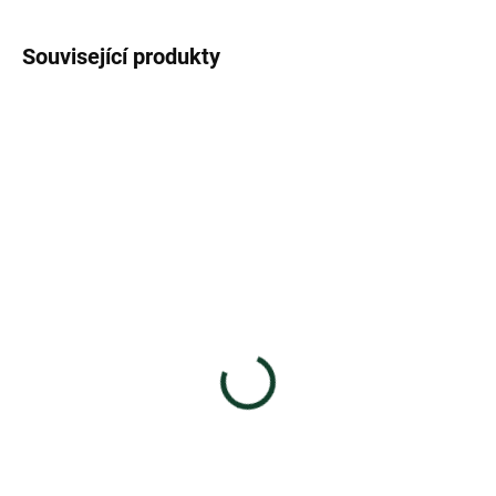
Související produkty
SKLADEM
SKLADEM
Zotter Bio plněná mléčná
Zotter Bio plněná 100%
čokoláda Cheesecake,
hořká čokoláda Datle a
70 g
kešu, 70 g
129 Kč
129 Kč
Do košíku
Do košíku
Plněná mléčná čokoláda Zotter
Plněná bio hořká čokoláda Zotter