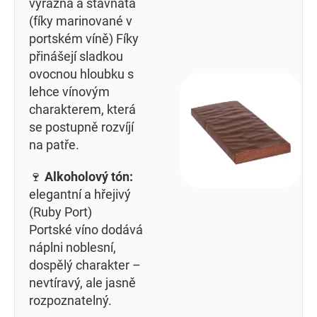
výrazná a šťavnatá
(fíky marinované v
portském víně) Fíky
přinášejí sladkou
ovocnou hloubku s
lehce vínovým
charakterem, která
se postupně rozvíjí
na patře.
🍷
Alkoholový tón:
elegantní a hřejivý
(Ruby Port)
Portské víno dodává
náplni noblesní,
dospělý charakter –
nevtíravý, ale jasně
rozpoznatelný.