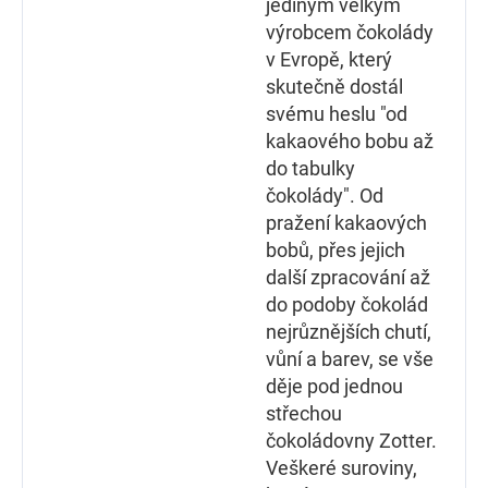
jediným velkým
výrobcem čokolády
v Evropě, který
skutečně dostál
svému heslu "od
kakaového bobu až
do tabulky
čokolády". Od
pražení kakaových
bobů, přes jejich
další zpracování až
do podoby čokolád
nejrůznějších chutí,
vůní a barev, se vše
děje pod jednou
střechou
čokoládovny Zotter.
Veškeré suroviny,