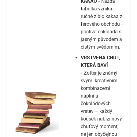
KAKAO -
Každá
tabulka vzniká
ručně z bio kakaa z
férového obchodu –
poctivá čokoláda s
jasným původem a
čistým svědomím.
VRSTVENÁ CHUŤ,
KTERÁ BAVÍ
-
Zotter je známý
svými kreativními
kombinacemi
náplní a
čokoládových
vrstev – každý
kousek nabízí nový
chuťový moment,
ne jen obyčejnou