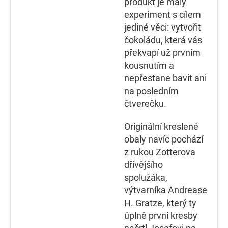
produkt je malý
experiment s cílem
jediné věci: vytvořit
čokoládu, která vás
překvapí už prvním
kousnutím a
nepřestane bavit ani
na posledním
čtverečku.
Originální kreslené
obaly navíc pochází
z rukou Zotterova
dřívějšího
spolužáka,
výtvarníka Andrease
H. Gratze, který ty
úplně první kresby