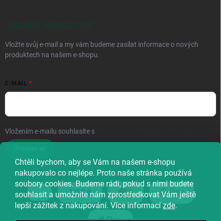
ODEBÍRAT NEWSLETTER
Vložte svůj e-mail a my vám budeme zasílat informace o nových
produktech na našem e-shopu.
E-MAIL
Vložením e-mailu souhlasíte s
podmínkami ochrany osobních údajů
Přihlásit se
Chtěli bychom, aby se Vám na našem e-shopu
nakupovalo co nejlépe. Proto naše stránka používá
soubory cookies. Budeme rádi, pokud s nimi budete
souhlasit a umožníte nám zprostředkovat Vám ještě
lepší zážitek z nakupování. Více informací
zde
.