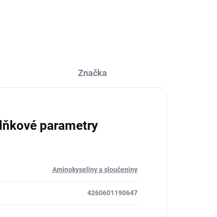
vytvořený pro sportovce, aktivní
lidi i...
Značka
lňkové parametry
Aminokyseliny a sloučeniny
4260601190647