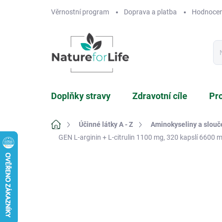
Přejít
Věrnostní program
Doprava a platba
Hodnocen
na
obsah
Doplňky stravy
Zdravotní cíle
Pr
Domů
Účinné látky A - Z
Aminokyseliny a slouč
GEN L-arginin + L-citrulin 1100 mg, 320 kapslí
6600 mg
4 hodnocení
Podrobnosti hodnocení
ZNA
TIP
BESTSELLER