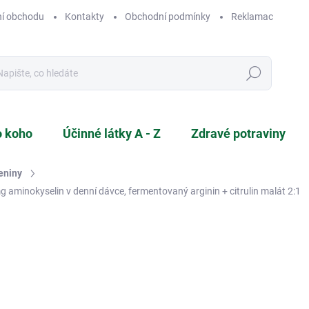
í obchodu
Kontakty
Obchodní podmínky
Reklamace a vráce
Hledat
o koho
Účinné látky A - Z
Zdravé potraviny
eniny
 aminokyselin v denní dávce, fermentovaný arginin + citrulin malát 2:1
ČKA:
GERMAN ELITE NUTRITION
779 Kč
Měrná
2,43 Kč / 1 ks