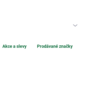
ní zboží
PRÁZDNÝ KOŠÍK
NÁKUPNÍ
KOŠÍK
Akce a slevy
Prodávané značky