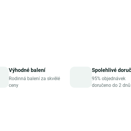
Praktická kapslová f
Vhodné pro silový, kondi
DETAILNÍ INFORMACE
ZEPTAT SE
HLÍDAT
Výhodné balení
Spolehlivé doru
Rodinná balení za skvělé
95% objednávek
ceny
doručeno do 2 dnů
BESTSELLER