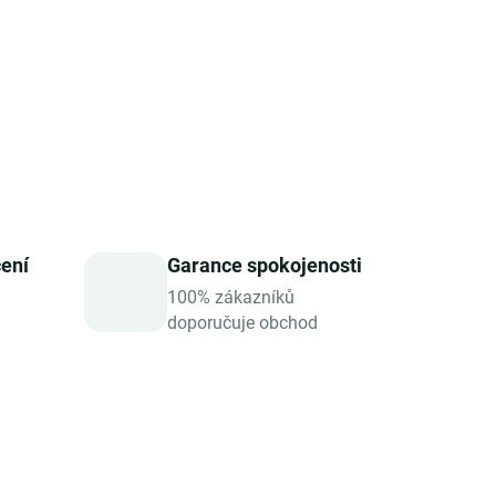
orma
ční i vytrvalostní trénink
čení
Garance spokojenosti
100% zákazníků
doporučuje obchod
TIP