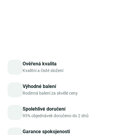
úsměv na tváři a sváteční náladu. Tento bylinný čaj s
kořením je vynikající i sám o sobě.
DETAILNÍ INFORMACE
ZEPTAT SE
HLÍDAT
Ověřená kvalita
Kvalitní a čisté složení
Výhodné balení
Rodinná balení za skvělé ceny
Spolehlivé doručení
95% objednávek doručeno do 2 dnů
Garance spokojenosti