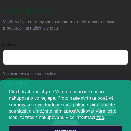
ODEBÍRAT NEWSLETTER
Vložte svůj e-mail a my vám budeme zasílat informace o nových
produktech na našem e-shopu.
E-MAIL
Vložením e-mailu souhlasíte s
podmínkami ochrany osobních údajů
Přihlásit se
Chtěli bychom, aby se Vám na našem e-shopu
nakupovalo co nejlépe. Proto naše stránka používá
soubory cookies. Budeme rádi, pokud s nimi budete
souhlasit a umožníte nám zprostředkovat Vám ještě
lepší zážitek z nakupování. Více informací
zde
.