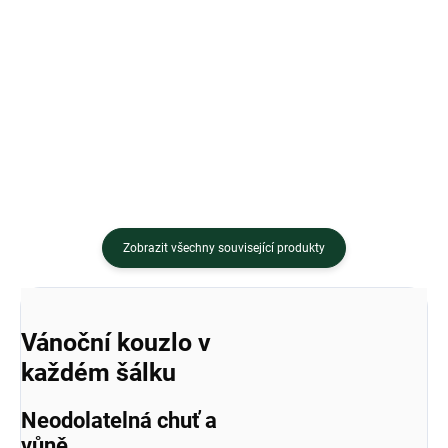
Každý den adventu si dopřejte
Tato chladivá rostlina je velmi
chvilku klidu s šálkem lahodného
oblíbená v teplých zemích, jako je
biočaje Sonnentor a nechte se...
Maroko. Čaj stačí zalít horkou...
Zobrazit všechny související produkty
Vánoční kouzlo v
každém šálku
Neodolatelná chuť a
vůně