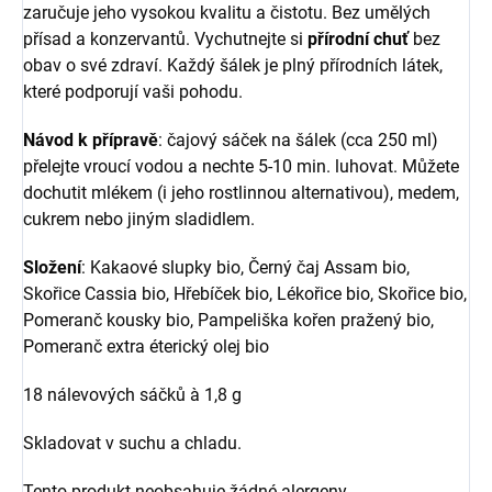
zaručuje jeho vysokou kvalitu a čistotu. Bez umělých
přísad a konzervantů. Vychutnejte si
přírodní chuť
bez
obav o své zdraví. Každý šálek je plný přírodních látek,
které podporují vaši pohodu.
Návod k přípravě
: čajový sáček na šálek (cca 250 ml)
přelejte vroucí vodou a nechte 5-10 min. luhovat. Můžete
dochutit mlékem (i jeho rostlinnou alternativou), medem,
cukrem nebo jiným sladidlem.
Složení
: Kakaové slupky bio, Černý čaj Assam bio,
Skořice Cassia bio, Hřebíček bio, Lékořice bio, Skořice bio,
Pomeranč kousky bio, Pampeliška kořen pražený bio,
Pomeranč extra éterický olej bio
18 nálevových sáčků à 1,8 g
Skladovat v suchu a chladu.
Tento produkt neobsahuje žádné alergeny.