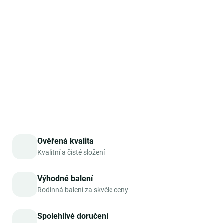
a daří se jí v půdách bohatých na živiny. Dorůstá až do
výšky jednoho metru. Na listech a stoncích se nacházejí
žahavá vlákna, jejichž špičky se při doteku ulomí a
způsobí na kůži svědivé a pálivé vyrážky. Tato rostlina
však patří k nejdůležitějším bylinám naší zeměpisné šířky.
DETAILNÍ INFORMACE
ZEPTAT SE
HLÍDAT
Ověřená kvalita
Kvalitní a čisté složení
Výhodné balení
Rodinná balení za skvělé ceny
Spolehlivé doručení