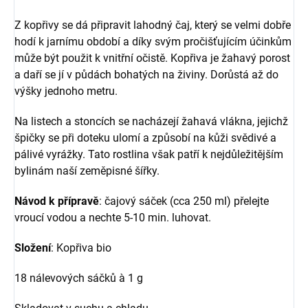
Z kopřivy se dá připravit lahodný čaj, který se velmi dobře
hodí k jarnímu období a díky svým pročišťujícím účinkům
může být použit k vnitřní očistě. Kopřiva je žahavý porost
a daří se jí v půdách bohatých na živiny. Dorůstá až do
výšky jednoho metru.
Na listech a stoncích se nacházejí žahavá vlákna, jejichž
špičky se při doteku ulomí a způsobí na kůži svědivé a
pálivé vyrážky. Tato rostlina však patří k nejdůležitějším
bylinám naší zeměpisné šířky.
Návod k přípravě
: čajový sáček (cca 250 ml) přelejte
vroucí vodou a nechte 5-10 min. luhovat.
Složení
: Kopřiva bio
18 nálevových sáčků à 1 g