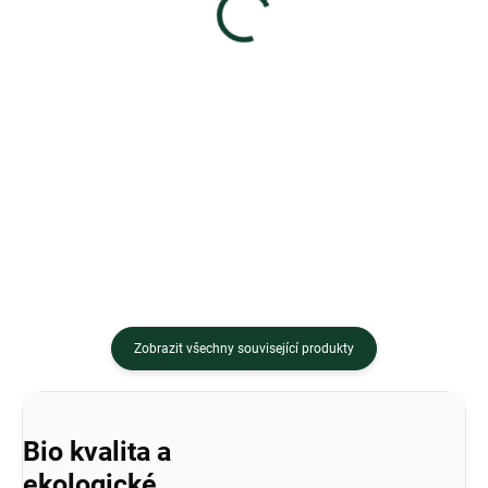
100 Kč
95 Kč
Do košíku
Do košíku
Některé maličkosti nejsou
V hektické době plné stresu se
samozřejmostí a mnohdy jsou
musíme naučit vypnout,
velkým štěstím. Tato bylinná
osvoboďme se od okovů dnešní
směs s...
doby! Směs...
Zobrazit všechny související produkty
Bio kvalita a
ekologické