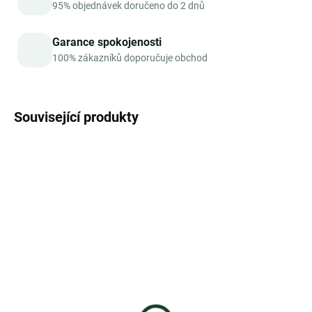
95% objednávek doručeno do 2 dnů
Garance spokojenosti
100% zákazníků doporučuje obchod
Související produkty
SKLADEM
SKLADEM
Sonnentor Čaj štěstí bio
Sonnentor Uvolnění bio
27 g porcovaný
27g porcovaný
dvoukomorový
dvoukomorový