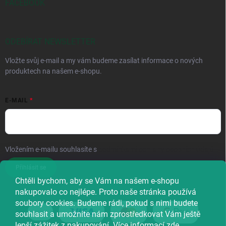
FACEBOOK
ODEBÍRAT NEWSLETTER
Vložte svůj e-mail a my vám budeme zasílat informace o nových
produktech na našem e-shopu.
E-MAIL
Vložením e-mailu souhlasíte s
podmínkami ochrany osobních údajů
Přihlásit se
Chtěli bychom, aby se Vám na našem e-shopu
nakupovalo co nejlépe. Proto naše stránka používá
soubory cookies. Budeme rádi, pokud s nimi budete
souhlasit a umožníte nám zprostředkovat Vám ještě
lepší zážitek z nakupování. Více informací
zde
.