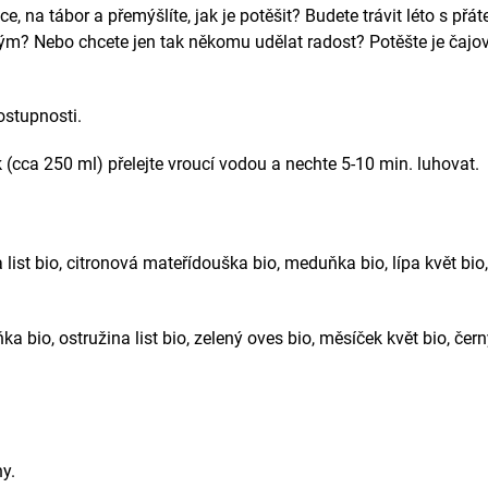
, na tábor a přemýšlíte, jak je potěšit? Budete trávit léto s přá
m? Nebo chcete jen tak někomu udělat radost? Potěšte je čajo
ostupnosti.
 (cca 250 ml) přelejte vroucí vodou a nechte 5-10 min. luhovat.
list bio, citronová mateřídouška bio, meduňka bio, lípa květ bio,
 bio, ostružina list bio, zelený oves bio, měsíček květ bio, černý
y.