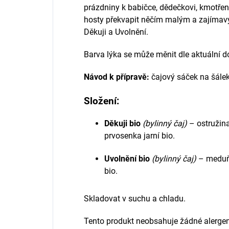
prázdniny k babičce, dědečkovi, kmotřence
hosty překvapit něčím malým a zajímavý
Děkuji a Uvolnění.
Barva lýka se může měnit dle aktuální d
Návod k přípravě:
čajový sáček na šálek
Složení:
Děkuji bio
(bylinný čaj)
– ostružina 
prvosenka jarní bio.
Uvolnění bio
(bylinný čaj)
– meduňka
bio.
Skladovat v suchu a chladu.
Tento produkt neobsahuje žádné alergen