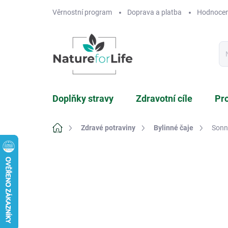
Přejít
Věrnostní program
Doprava a platba
Hodnocen
na
obsah
Doplňky stravy
Zdravotní cíle
Pr
Domů
Zdravé potraviny
Bylinné čaje
Sonne
Neohodnoceno
Podrobnosti hodnocení
Z