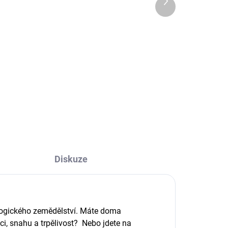
Další
dvoukomorový
produkt
140 Kč
Do košíku
Každý den adventu si dopřejte
ec,
chvilku klidu s šálkem lahodného
...
biočaje Sonnentor a nechte se...
Diskuze
ologického zemědělství. Máte doma
ci, snahu a trpělivost? Nebo jdete na