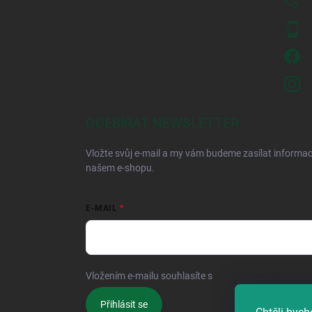
ODEBÍRAT NEWSLETTER
Vložte svůj e-mail a my vám budeme zasílat informa
našem e-shopu.
E-MAIL
Vložením e-mailu souhlasíte s
podmínkami ochrany o
Přihlásit se