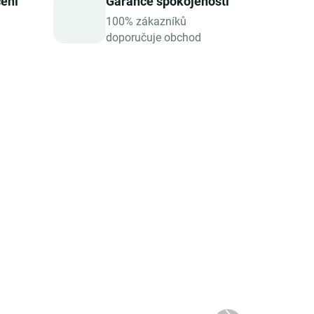
čení
Garance spokojenosti
100% zákazníků
doporučuje obchod
ADEM
SKLADEM
Sonnentor SONNENTOR
Adventní kalendář® bio
38,9 g, porcovaný