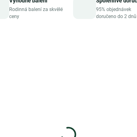
Výhodné balení
Spolehlivé doru
Rodinná balení za skvělé
95% objednávek
ceny
doručeno do 2 dnů
SKLADEM
SKL
nnentor Dárkové
Sonnentor Dárková
ení 2 čajů - Pro
kazeta čajová –
minku
Biorarášci