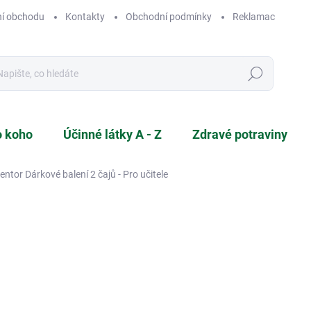
í obchodu
Kontakty
Obchodní podmínky
Reklamace a vráce
Hledat
o koho
Účinné látky A - Z
Zdravé potraviny
ntor Dárkové balení 2 čajů - Pro učitele
NAČKA:
SONNENTOR
210 Kč
Měrná
MOMENTÁLNĚ NEDOSTUP
cena:
Máte doma školáky a přemýšlí