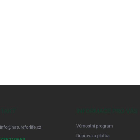
TAKT
INFORMACE PRO VÁS
Věrnostní program
info
@
natureforlife.cz
Doprava a platba
775210653