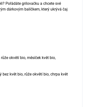
teli? Pořádáte grilovačku a chcete své
vým dárkovým balíčkem, který ukrývá čaj
 růže okvětí bio, měsíček květ bio,
 bez květ bio, růže okvětí bio, chrpa květ