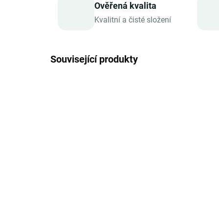
Ověřená kvalita
Kvalitní a čisté složení
Související produkty
SKLADEM
Sonnentor Dárkové
So
balení 2 čajů - Pro
bal
prarodiče
ma