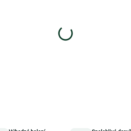
vychovatelům a vedoucím krou
Nebo jdete na prázdniny k ba
přemýšlíte, jak je potěšit? Bu
chcete své hosty překvapit 
někomu udělat radost?
Potěšte je čajovým dárkovým 
DETAILNÍ INFORMACE
ZEPTAT SE
HLÍDAT