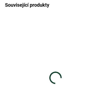
Související produkty
SKLADEM
SKLADEM
Sonnentor Zase dobře!
Sonnentor Mojito sirup
Knedlík v krku sirup bio
bio 500 ml
250 ml
245 Kč
210 Kč
Do košíku
Do košíku
Sehrané duo šťavnaté limetky a
chladivé máty vás jedním
Něco na vás leze? Tento sirup z
douškem přenese do slunného
mladého jedlového jehličí a
Karibiku....
bylinek vám může pomoct