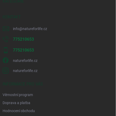
í
KATEGORIE
KONTAKT
info
@
natureforlife.cz
775210653
775210653
natureforlife.cz
natureforlife.cz
INFORMACE PRO VÁS
Věrnostní program
Doprava a platba
Hodnocení obchodu