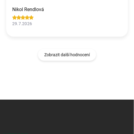
Nikol Rendlová
29.7.2026
Zobrazit další hodnocení
Z
á
p
a
t