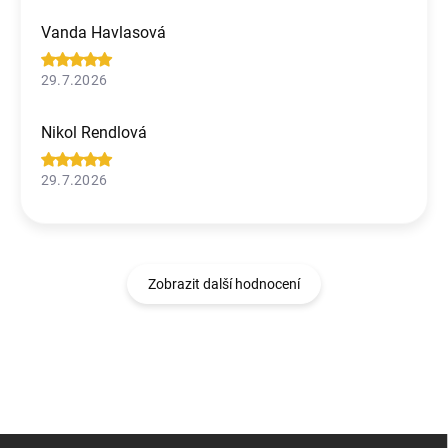
Vanda Havlasová
29.7.2026
Nikol Rendlová
29.7.2026
Zobrazit další hodnocení
Z