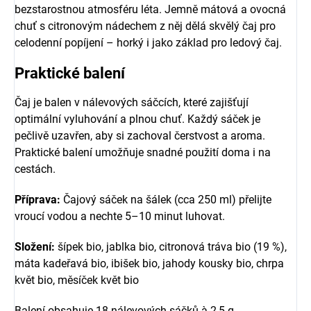
bezstarostnou atmosféru léta. Jemně mátová a ovocná
chuť s citronovým nádechem z něj dělá skvělý čaj pro
celodenní popíjení – horký i jako základ pro ledový čaj.
Praktické balení
Čaj je balen v nálevových sáčcích, které zajišťují
optimální vyluhování a plnou chuť. Každý sáček je
pečlivě uzavřen, aby si zachoval čerstvost a aroma.
Praktické balení umožňuje snadné použití doma i na
cestách.
Příprava:
Čajový sáček na šálek (cca 250 ml) přelijte
vroucí vodou a nechte 5–10 minut luhovat.
Složení:
šípek bio, jablka bio, citronová tráva bio (19 %),
máta kadeřavá bio, ibišek bio, jahody kousky bio, chrpa
květ bio, měsíček květ bio
Balení obsahuje 18 nálevových sáčků à 2,5 g.