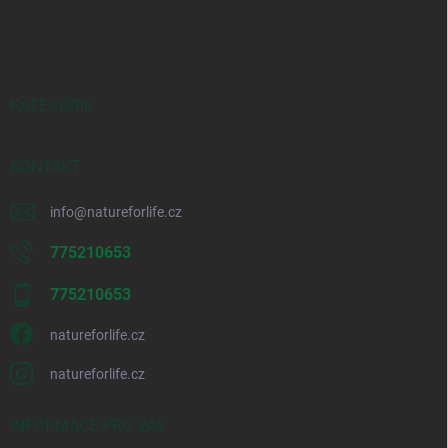
á
p
a
t
í
KATEGORIE
KONTAKT
info
@
natureforlife.cz
775210653
775210653
natureforlife.cz
natureforlife.cz
INFORMACE PRO VÁS