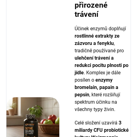
přirozené
trávení
Účinek enzymů doplňují
rostlinné extrakty ze
zázvoru a fenyklu
,
tradičně používané pro
ulehčení trávení a
redukci pocitu plnosti po
jídle
. Komplex je dále
posílen o
enzymy
bromelain, papain a
pepsin
, které rozšiřují
spektrum účinku na
všechny typy živin.
Celé složení uzavírá
3
miliardy CFU probiotické