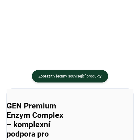
Oerkefír (Primal Kefir) od Modern
GEN Gut Control je veganský
Native je doplněk stravy z
doplněk stravy navržený jako
pravého tradičně
promyšlená kombinace 10
fermentovaného...
vybraných...
Zobrazit všechny související produkty
GEN Premium
Enzym Complex
– komplexní
podpora pro