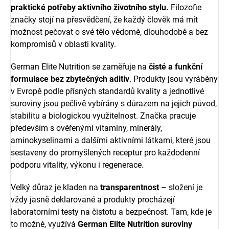
praktické potřeby aktivního životního stylu.
Filozofie
značky stojí na přesvědčení, že každý člověk má mít
možnost pečovat o své tělo vědomě, dlouhodobě a bez
kompromisů v oblasti kvality.
German Elite Nutrition se zaměřuje na
čisté a funkční
formulace bez zbytečných aditiv
. Produkty jsou vyráběny
v Evropě podle přísných standardů kvality a jednotlivé
suroviny jsou pečlivě vybírány s důrazem na jejich původ,
stabilitu a biologickou využitelnost. Značka pracuje
především s ověřenými vitaminy, minerály,
aminokyselinami a dalšími aktivními látkami, které jsou
sestaveny do promyšlených receptur pro každodenní
podporu vitality, výkonu i regenerace.
Velký důraz je kladen na
transparentnost
– složení je
vždy jasně deklarované a produkty procházejí
laboratorními testy na čistotu a bezpečnost. Tam, kde je
to možné, využívá
German Elite Nutrition suroviny