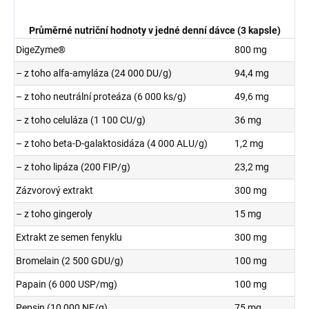
Průměrné nutriční hodnoty v jedné denní dávce (3 kapsle)
DigeZyme®
800 mg
– z toho alfa-amyláza (24 000 DU/g)
94,4 mg
– z toho neutrální proteáza (6 000 ks/g)
49,6 mg
– z toho celuláza (1 100 CU/g)
36 mg
– z toho beta-D-galaktosidáza (4 000 ALU/g)
1,2 mg
– z toho lipáza (200 FIP/g)
23,2 mg
Zázvorový extrakt
300 mg
– z toho gingeroly
15 mg
Extrakt ze semen fenyklu
300 mg
Bromelain (2 500 GDU/g)
100 mg
Papain (6 000 USP/mg)
100 mg
Pepsin (10 000 NF/g)
75 mg