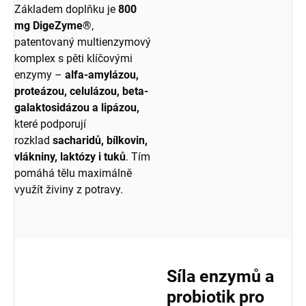
Základem doplňku je
800
mg DigeZyme®
,
patentovaný multienzymový
komplex s pěti klíčovými
enzymy –
alfa-amylázou,
proteázou, celulázou, beta-
galaktosidázou a lipázou,
které podporují
rozklad
sacharidů, bílkovin,
vlákniny, laktózy i tuků
. Tím
pomáhá tělu maximálně
využít živiny z potravy.
Síla enzymů a
probiotik pro