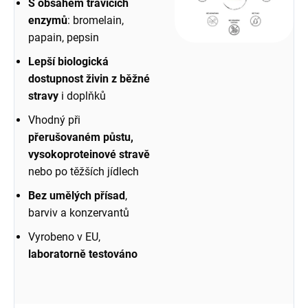
S obsahem trávicích
enzymů
: bromelain,
papain, pepsin
Lepší biologická
dostupnost živin z běžné
stravy
i doplňků
Vhodný při
přerušovaném půstu,
vysokoproteinové stravě
nebo po těžších jídlech
Bez umělých přísad
,
barviv a konzervantů
Vyrobeno v EU,
laboratorně testováno