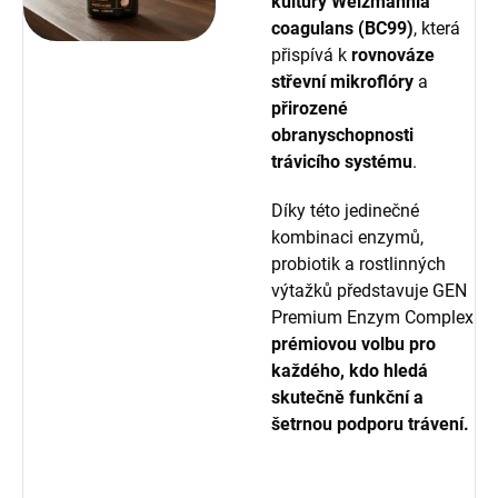
kultury Weizmannia
coagulans (BC99)
, která
přispívá k
rovnováze
střevní mikroflóry
a
přirozené
obranyschopnosti
trávicího systému
.
Díky této jedinečné
kombinaci enzymů,
probiotik a rostlinných
výtažků představuje GEN
Premium Enzym Complex
prémiovou volbu pro
každého, kdo hledá
skutečně funkční a
šetrnou podporu trávení.