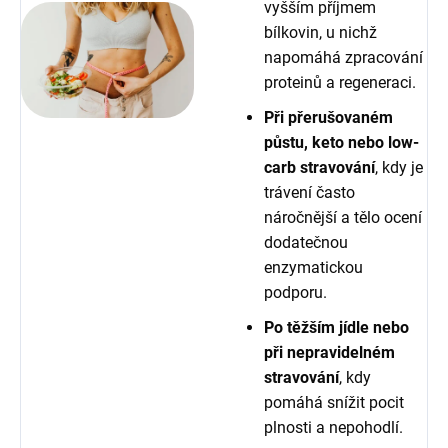
vyšším příjmem
bílkovin, u nichž
napomáhá zpracování
proteinů a regeneraci.
Při přerušovaném
půstu, keto nebo low-
carb stravování
, kdy je
trávení často
náročnější a tělo ocení
dodatečnou
enzymatickou
podporu.
Po těžším jídle nebo
při nepravidelném
stravování
, kdy
pomáhá snížit pocit
plnosti a nepohodlí.