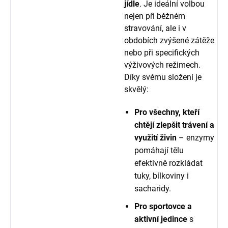
jídle
. Je ideální volbou
nejen při běžném
stravování, ale i v
obdobích zvýšené zátěže
nebo při specifických
výživových režimech.
Díky svému složení je
skvělý:
Pro všechny, kteří
chtějí zlepšit trávení a
využití živin
– enzymy
pomáhají tělu
efektivně rozkládat
tuky, bílkoviny i
sacharidy.
Pro sportovce a
aktivní jedince
s