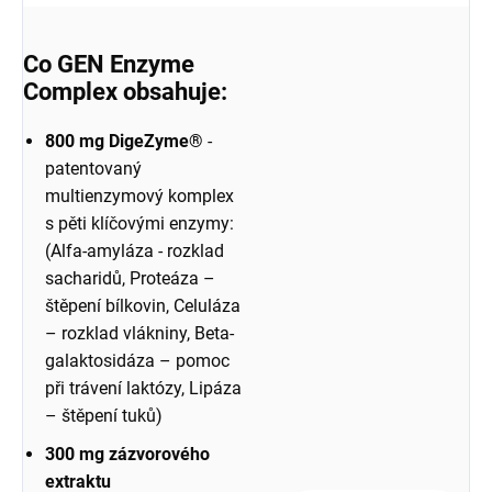
Co GEN Enzyme
Complex obsahuje
:
800 mg DigeZyme®
-
patentovaný
multienzymový komplex
s pěti klíčovými enzymy:
(Alfa-amyláza - rozklad
sacharidů, Proteáza –
štěpení bílkovin, Celuláza
– rozklad vlákniny, Beta-
galaktosidáza – pomoc
při trávení laktózy, Lipáza
– štěpení tuků)
300 mg zázvorového
extraktu