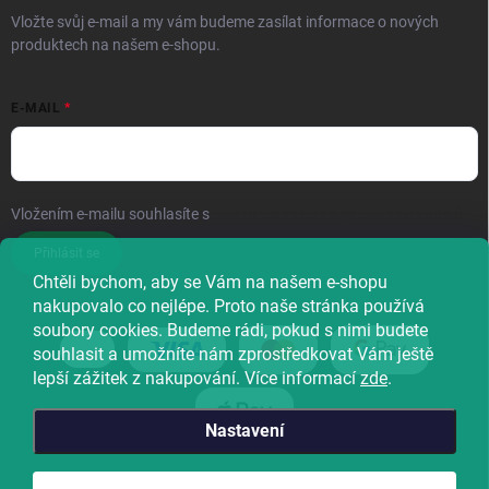
Vložte svůj e-mail a my vám budeme zasílat informace o nových
produktech na našem e-shopu.
E-MAIL
Vložením e-mailu souhlasíte s
podmínkami ochrany osobních údajů
Přihlásit se
Chtěli bychom, aby se Vám na našem e-shopu
nakupovalo co nejlépe. Proto naše stránka používá
soubory cookies. Budeme rádi, pokud s nimi budete
souhlasit a umožníte nám zprostředkovat Vám ještě
lepší zážitek z nakupování. Více informací
zde
.
Nastavení