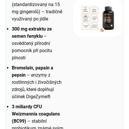
(standardizovaný na 15
mg gingerolů) – tradičně
využívaný po jídle
300 mg extraktu ze
semen fenyklu
–
osvědčený přírodní
pomocník při pocitu
plnosti
Bromelain, papain a
pepsin
– enzymy z
rostlinných i živočišných
zdrojů, které doplňují
účinek DigeZyme®
3 miliardy CFU
Weizmannia coagulans
(BC99)
– stabilní
probiotikum známé svým