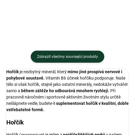
minerálů Zinku, Selenu a...
Zobrazit všechny související produkty
Hořčík
je nezbytný minerál, který
mimo jiné prospívá nervové i
pohybové soustavě.
Vitamín B6 účinek hořčíku podporuje. Naše
tělo si však hořčík, stejně jako ostatní minerály, nedokáže vytvářet
samo a
během zátěže ho odbourává mnohem rychleji.
Při
pracovně náročném i sportovně aktivním životním stylu určitě
nešlápnete vedle, budete-li
suplementovat hořčík v kvalitní, dobře
vstřebatelné formě.
Hořčík
Hořčík (
magnesium
) je jeden z
nejdůležitějších prvků
v našem