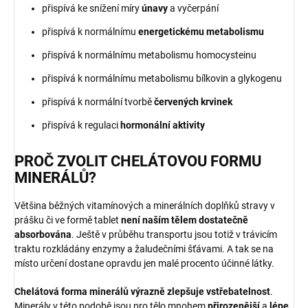
přispívá ke snížení míry
únavy
a vyčerpání
přispívá k normálnímu
energetickému metabolismu
přispívá k normálnímu metabolismu homocysteinu
přispívá k normálnímu metabolismu bílkovin a glykogenu
přispívá k normální tvorbě
červených krvinek
přispívá k regulaci
hormonální aktivity
PROČ ZVOLIT CHELÁTOVOU FORMU
MINERÁLŮ?
Většina běžných vitamínových a minerálních doplňků stravy v
prášku či ve formě tablet
není naším tělem dostatečně
absorbována
. Ještě v průběhu transportu jsou totiž v trávicím
traktu rozkládány enzymy a žaludečními šťávami. A tak se na
místo určení dostane opravdu jen malé procento účinné látky.
Chelátová forma minerálů výrazně zlepšuje vstřebatelnost
.
Minerály v této podobě jsou pro tělo mnohem
přirozenější
a
lépe