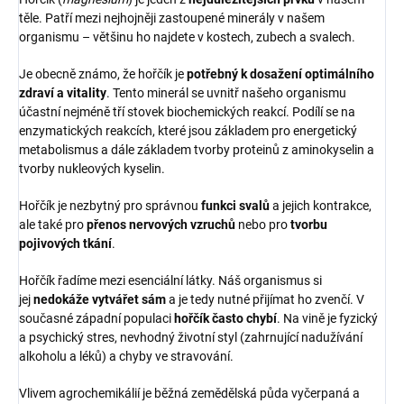
těle. Patří mezi nejhojněji zastoupené minerály v našem
organismu – většinu ho najdete v kostech, zubech a svalech.
Je obecně známo, že hořčík je
potřebný k dosažení optimálního
zdraví a vitality
. Tento minerál se uvnitř našeho organismu
účastní nejméně tří stovek biochemických reakcí. Podílí se na
enzymatických reakcích, které jsou základem pro energetický
metabolismus a dále základem tvorby proteinů z aminokyselin a
tvorby nukleových kyselin.
Hořčík je nezbytný pro správnou
funkci svalů
a jejich kontrakce,
ale také pro
přenos nervových vzruchů
nebo pro
tvorbu
pojivových tkání
.
Hořčík řadíme mezi esenciální látky. Náš organismus si
jej
nedokáže vytvářet sám
a je tedy nutné přijímat ho zvenčí. V
současné západní populaci
hořčík často chybí
. Na vině je fyzický
a psychický stres, nevhodný životní styl (zahrnující nadužívání
alkoholu a léků) a chyby ve stravování.
Vlivem agrochemikálií je běžná zemědělská půda vyčerpaná a