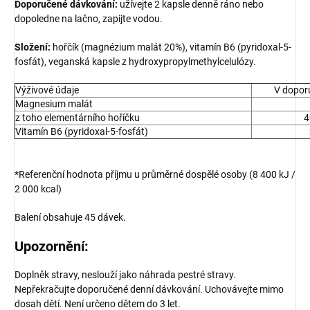
Doporučené dávkování:
užívejte 2 kapsle denně ráno nebo
dopoledne na lačno, zapijte vodou.
Složení:
hořčík (magnézium malát 20%), vitamín B6 (pyridoxal-5-
fosfát), veganská kapsle z hydroxypropylmethylcelulózy.
Výživové údaje
V doporu
Magnesium malát
z toho elementárního hoříčku
4
Vitamín B6 (pyridoxal-5-fosfát)
*Referenční hodnota příjmu u průměrné dospělé osoby (8 400 kJ /
2 000 kcal)
Balení obsahuje 45 dávek.
Upozornění:
Doplněk stravy, neslouží jako náhrada pestré stravy.
Nepřekračujte doporučené denní dávkování. Uchovávejte mimo
dosah dětí. Není určeno dětem do 3 let.