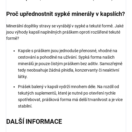
Proč upřednostnit sypké minerály v kapslích?
Minerální doplňky stravy se vyrábějí v sypké a tekuté formě. Jaké
jsou výhody kapslí naplněných práškem oproti rozšířené tekuté
formě?
Kapsle s práškem jsou jednoduše přenosné, vhodné na
cestování a pohodlné na užívání. Sypká forma našich
minerálů je pouze čistým práškem bez aditiv. Samozřejmě
tedy neobsahuje žádná plnidla, konzervanty či neaktivní
látky.
Prášek balený v kapsli vydrží mnohem déle. Na rozdíl od
tekutých suplementů, které je nutné po otevření rychle
spotřebovat, prášková forma má delší trvanlivost a je více
stabilní.
DALŠÍ INFORMACE