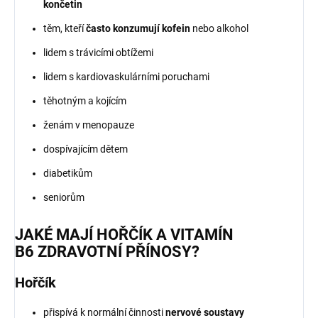
končetin
těm, kteří
často konzumují kofein
nebo alkohol
lidem s trávicími obtížemi
lidem s kardiovaskulárními poruchami
těhotným a kojícím
ženám v menopauze
dospívajícím dětem
diabetikům
seniorům
JAKÉ MAJÍ HOŘČÍK A VITAMÍN
B6 ZDRAVOTNÍ PŘÍNOSY?
Hořčík
přispívá k normální činnosti
nervové soustavy