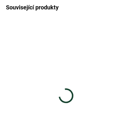
Související produkty
SKLADEM
SKLADEM
NaturLabs Liposomální
NaturLabs Zinek a Selen
vitamín B12, 120 kapslí
chelátové + Měď, 60
599 Kč
kapslí
399 Kč
Do košíku
Do košíku
Liposomální Vitamín B12
Vitamín B12 obohacený o
Zinek a Selen chelátové + Měď
patentovanou lipozomální
Kombinace bioaktivních forem
strukturu...