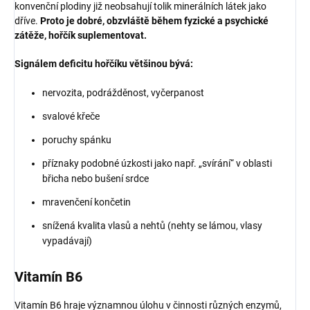
konvenční plodiny již neobsahují tolik minerálních látek jako
dříve.
Proto je dobré, obzvláště během fyzické a psychické
zátěže, hořčík suplementovat.
Signálem deficitu hořčíku většinou bývá:
nervozita, podrážděnost, vyčerpanost
svalové křeče
poruchy spánku
příznaky podobné úzkosti jako např. „svírání“ v oblasti
břicha nebo bušení srdce
mravenčení končetin
snížená kvalita vlasů a nehtů (nehty se lámou, vlasy
vypadávají)
Vitamín B6
Vitamín B6 hraje významnou úlohu v činnosti různých enzymů,