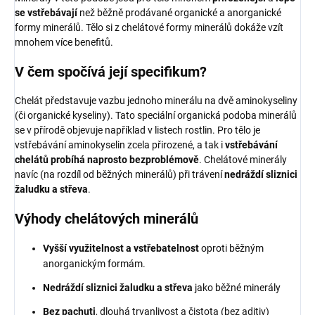
se vstřebávají
než běžně prodávané organické a anorganické
formy minerálů. Tělo si z chelátové formy minerálů dokáže vzít
mnohem více benefitů.
V čem spočívá její specifikum?
Chelát představuje vazbu jednoho minerálu na dvě aminokyseliny
(či organické kyseliny). Tato speciální organická podoba minerálů
se v přírodě objevuje například v listech rostlin. Pro tělo je
vstřebávání aminokyselin zcela přirozené, a tak i
vstřebávání
chelátů probíhá naprosto bezproblémově
. Chelátové minerály
navíc (na rozdíl od běžných minerálů) při trávení
nedráždí sliznici
žaludku a střeva
.
Výhody chelátových minerálů
Vyšší využitelnost a vstřebatelnost
oproti běžným
anorganickým formám.
Nedráždí sliznici žaludku a střeva
jako běžné minerály
Bez pachuti
, dlouhá trvanlivost a čistota (bez aditiv)