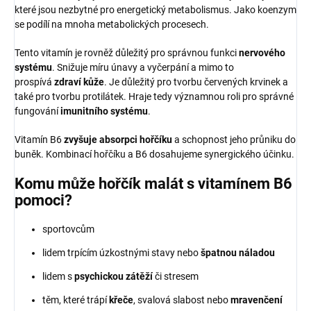
které jsou nezbytné pro energetický metabolismus. Jako koenzym
se podílí na mnoha metabolických procesech.
Tento vitamín je rovněž důležitý pro správnou funkci
nervového
systému
. Snižuje míru únavy a vyčerpání a mimo to
prospívá
zdraví kůže
. Je důležitý pro tvorbu červených krvinek a
také pro tvorbu protilátek. Hraje tedy významnou roli pro správné
fungování
imunitního systému
.
Vitamín B6
zvyšuje absorpci hořčíku
a schopnost jeho průniku do
buněk. Kombinací hořčíku a B6 dosahujeme synergického účinku.
Komu může hořčík malát s vitamínem B6
pomoci?
sportovcům
lidem trpícím úzkostnými stavy nebo
špatnou náladou
lidem s
psychickou zátěží
či stresem
těm, které trápí
křeče
, svalová slabost nebo
mravenčení