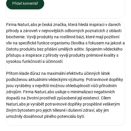
Přidat komentář
Firma NaturLabs je česká značka, která hledá inspiraci v darech
přírody a zároveň v nejnovějších odborných poznatcích z oblasti
biochemie. Vyvíjí produkty na rostlinné bázi, které mají pozitivní
vliv na specifické funkce organismu člověka s fokusem na jakost a
čistotu produktu bez přidání umělých aditiv. Spojením vědeckého
přístupu a inspirace z přírody vyvíjí produkty prémiové kvality s
vysokou funkčností a účinností.
Přitom klade důraz na maximální efektivitu účinných látek
podloženou aktuálními vědeckými výzkumy. Potravinové doplňky
jsou vyráběny s největší možnou ohleduplností vůči přírodním
zdrojům. Firma NaturLabs usiluje o minimalizaci negativních
dopadů na životní prostředí způsobené její existencí. Cílem
NaturLabs je vyrábět potravinové doplňky prospěšné veškerým
živým bytostem pro jejich tělesné i duševní zdraví, aby jim
umožnily dosáhnout plného potenciálu bytí.