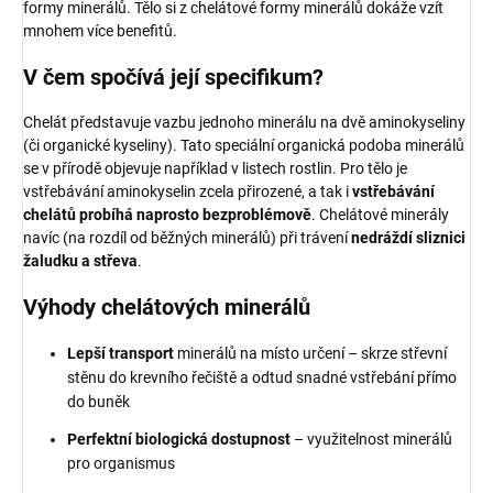
formy minerálů. Tělo si z chelátové formy minerálů dokáže vzít
mnohem více benefitů.
V čem spočívá její specifikum?
Chelát představuje vazbu jednoho minerálu na dvě aminokyseliny
(či organické kyseliny). Tato speciální organická podoba minerálů
se v přírodě objevuje například v listech rostlin. Pro tělo je
vstřebávání aminokyselin zcela přirozené, a tak i
vstřebávání
chelátů probíhá naprosto bezproblémově
. Chelátové minerály
navíc (na rozdíl od běžných minerálů) při trávení
nedráždí sliznici
žaludku a střeva
.
Výhody chelátových minerálů
Lepší transport
minerálů na místo určení – skrze střevní
stěnu do krevního řečiště a odtud snadné vstřebání přímo
do buněk
Perfektní biologická dostupnost
– využitelnost minerálů
pro organismus