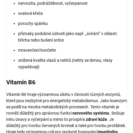
nervozita, podrážděnost, vyčerpanost
svalové křeče
poruchy spánku
příznaky podobné úzkosti jako např. „svírání“ v oblasti
břicha nebo bušení srdce
mravenčení končetin
snížená kvalita vlasů a nehtů (nehty se lámou, vlasy
vypadávají)
Vitamín B6
Vitamín B6 hraje významnou úlohu v činnosti různých enzymů,
které jsou nezbytné pro energetický metabolismus. Jako koenzym
se podílí na mnoha metabolických procesech. Tento vitamín je
rovněž důležitý pro správnou funkci
nervového systému
. Snižuje
míru únavy a vyčerpání a mimo to prospívá
zdraví kůže
. Je
důležitý pro tvorbu červených krvinek a také pro tvorbu protilátek.
Hraje tedy významnou roli pro správné fungování
imunitního