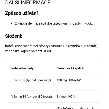
DALŠÍ INFORMACE
Způsob užívání
2 kapsle denně, zapít dostatečným množstvím vody.
Složení:
hořčík (bisglycinát hořečnatý), vitamin B6 (pyridoxal-5-fosfát),
veganská kapsle na bázi HPMC.
Nutriční hodnoty
Složení ve 2 kapslích
Hořčík (bisglycinát hořečnatý)
400 mg (106,6 %)*
Vitamín B6 (pyridoxal-5-fosfát)
1,4 mg (100 %)*
*RI - Referenční hodnota příjmu