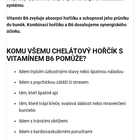
systému
.
Vitamín B6 zvyšuje absorpci hořčíku a schopnost jeho průniku
do buněk. Kombinací hořčíku a B6 dosahujeme synergického
účinku.
KOMU VŠEMU CHELÁTOVÝ HOŘČÍK S
VITAMÍNEM B6 POMŮŽE?
lidem trpícím úzkostnými stavy nebo špatnou náladou
lidem s psychickou zátěží či stresem
těm, kteří špatně spí
těm, které trápí křeče, svalová slabost nebo mravenčení
končetin
lidem s trávicími obtížemi
lidem s kardiovaskulárními poruchami