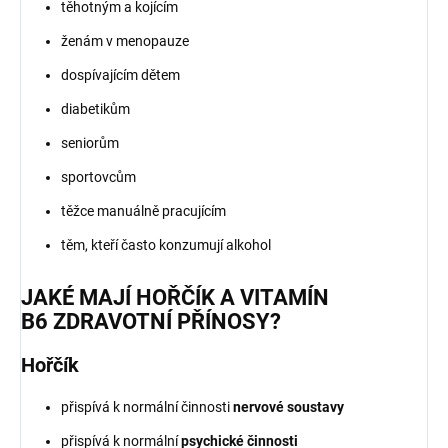
těhotným a kojícím
ženám v menopauze
dospívajícím dětem
diabetikům
seniorům
sportovcům
těžce manuálně pracujícím
těm, kteří často konzumují alkohol
JAKÉ MAJÍ HOŘČÍK A VITAMÍN
B6 ZDRAVOTNÍ PŘÍNOSY?
Hořčík
přispívá k normální činnosti
nervové soustavy
přispívá k normální
psychické činnosti