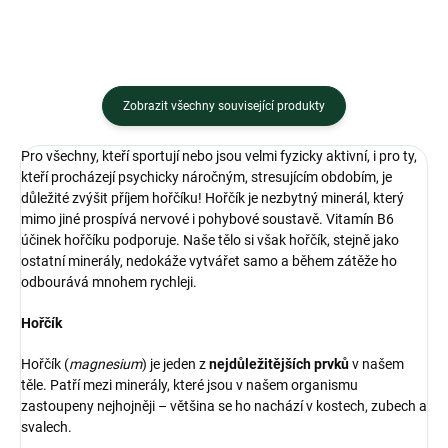
Zobrazit všechny související produkty
Pro všechny, kteří sportují nebo jsou velmi fyzicky aktivní, i pro ty,
kteří procházejí psychicky náročným, stresujícím obdobím, je
důležité zvýšit příjem hořčíku! Hořčík je nezbytný minerál, který
mimo jiné prospívá nervové i pohybové soustavě. Vitamín B6
účinek hořčíku podporuje. Naše tělo si však hořčík, stejně jako
ostatní minerály, nedokáže vytvářet samo a během zátěže ho
odbourává mnohem rychleji.
Hořčík
Hořčík (
magnesium
) je jeden z
nejdůležitějších prvků
v našem
těle. Patří mezi minerály, které jsou v našem organismu
zastoupeny nejhojněji – většina se ho nachází v kostech, zubech a
svalech.