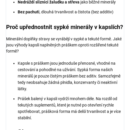
Nedráždí sliznici žaludku a střeva
jako běžné minerály
Bez pachuti
, dlouhá trvanlivost a čistota (bez additiv)
Proč upřednostnit sypké minerály v kapslích?
Minerální doplňky stravy se vyrábějí v sypké a tekuté formě. Jaké
jsou výhody kapslí naplněných práškem oproti rozšířené tekuté
formě?
Kapsle s práškem jsou jednoduše přenosné, vhodné na
cestování a pohodlné na užívání. Sypká forma našich
minerálů je pouze čistým práškem bez aditiv. Samozřejmě
tedy neobsahuje žádná plnidla, konzervanty či neaktivní
látky.
Prášek balený v kapsli vydrží mnohem déle. Na rozdíl od
tekutých suplementů, které je nutné po otevření rychle
spotřebovat, prášková forma má delší trvanlivost a je více
stabilní.