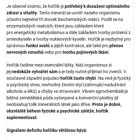
Je obecně známo, že hořčík je
potřebný k dosažení optimálního
zdraví a vitality
. Tento minerál se uvnitř našeho organismu
účastní nejméně tří stovek biochemických reakcí. Podílí se na
enzymatických reakcích, které jsou základem které
pro energetický metabolismus a dále základem tvorby proteinů z
aminokyselin a tvorby nukleových kyselin. Hořčík je nezbytný pro
správnou
funkci svalů
a jejich kontrakce, ale také pro
přenos
nervových vzruchů
nebo pro
tvorbu pojivových tkání
.
Hořčík řadíme mezi esenciální látky. Náš organismus si
jej
nedokáže vytvářet sám
a je tedy nutné přijímat ho zvenčí. V
současné západní populaci
hořčík často chybí
. Na vině je fyzický
a psychický stres, nevhodný životní styl (zahrnující nadužívání
alkoholu a léků) a chyby ve stravování. Vlivem agrochemikálií je
běžná zemědělská půda vyčerpaná a konvenční plodiny již
neobsahují tolik minerálních látek jako dříve.
Proto je dobré,
obzvláště během fyzické a psychické zátěže, hořčík
suplementovat.
Signálem deficitu hořčíku většinou bývá: