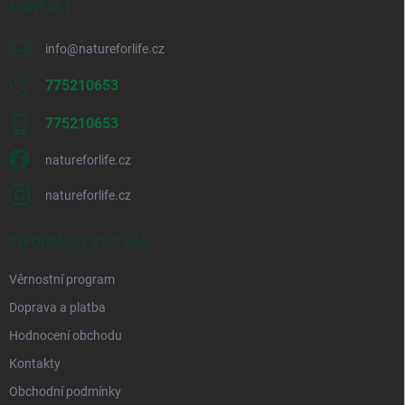
KONTAKT
info
@
natureforlife.cz
775210653
775210653
natureforlife.cz
natureforlife.cz
INFORMACE PRO VÁS
Věrnostní program
Doprava a platba
Hodnocení obchodu
Kontakty
Obchodní podmínky