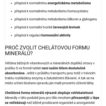
přispívá k normálnímu
energetickému metabolismu
přispívá k normálnímu metabolismu homocysteinu
přispívá k normálnímu metabolismu bílkovin a glykogenu
přispívá k normální tvorbě
červených krvinek
přispívá k regulaci
hormonální aktivity
PROČ ZVOLIT CHELÁTOVOU FORMU
MINERÁLŮ?
Většina běžných vitamínových a minerálních doplňků stravy v
prášku či ve formě tablet
není naším tělem dostatečně
absorbována
. Ještě v průběhu transportu jsou totiž v trávicím
traktu rozkládány enzymy a žaludečními šťávami. A tak se na
místo určení dostane opravdu jen malé procento účinné látky.
Chelátová forma minerálů výrazně zlepšuje vstřebatelnost
.
Minerály v této podobě jsou pro tělo mnohem
přirozenější
a
lépe
se vstřebávají
než běžně prodávané organické a anorganické