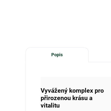
hyd
Vit4ever Hyaluron + Collagen
div
Complex je komplexní doplněk
volb
stravy spojující...
Popis
Vyvážený komplex pro
přirozenou krásu a
vitalitu