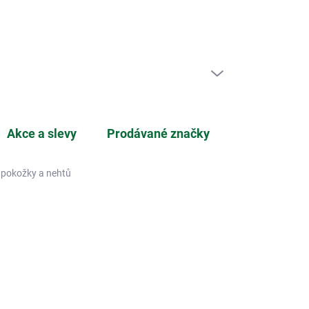
ní zboží
PRÁZDNÝ KOŠÍK
NÁKUPNÍ
KOŠÍK
Akce a slevy
Prodávané značky
, pokožky a nehtů