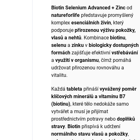
Biotin Selenium Advanced + Zinc
od
natureforlife
představuje promyšlený
komplex
esenciálních živin
, který
podporuje
přirozenou výživu pokožky,
vlasů a nehtů
. Kombinace
biotinu
,
selenu
a
zinku
v
biologicky dostupných
formách
zajišťuje efektivní
vstřebávání
a
využití v organismu
, čímž pomáhá
udržovat přirozenou rovnováhu a
vitalitu.
Každá
tableta
přináší
vyvážený poměr
klíčových minerálů a vitamínu B7
(biotinu)
, které tělo nedokáže samo
vytvářet a musí je přijímat
prostřednictvím potravy nebo
doplňků
stravy
.
Biotin
přispívá k udržení
normálního stavu vlasů a pokožky
,