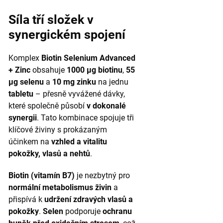
Síla tří složek v
synergickém spojení
Komplex
Biotin Selenium Advanced
+ Zinc
obsahuje
1000 μg biotinu
,
55
μg selenu
a
10 mg zinku
na jednu
tabletu
– přesně vyvážené dávky,
které společně působí
v dokonalé
synergii
. Tato kombinace spojuje tři
klíčové živiny s prokázaným
účinkem na
vzhled a vitalitu
pokožky, vlasů a nehtů
.
Biotin (vitamín B7)
je nezbytný pro
normální metabolismus živin
a
přispívá k
udržení zdravých vlasů a
pokožky
.
Selen
podporuje
ochranu