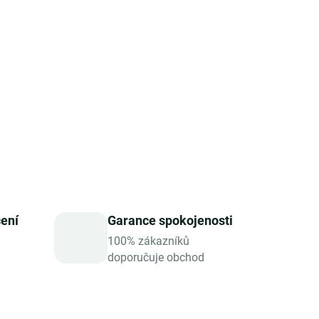
jlépe vstřebatelným a zajišťují
vysokou účinnost
.
které představují
praktickou roční kúru
pro
 mikronutrientů.
Biotin komplex
je ideální volbou
vážený a dlouhodobě účinný doplněk
pro podporu
čení
Garance spokojenosti
100% zákazníků
doporučuje obchod