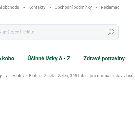
í obchodu
Kontakty
Obchodní podmínky
Reklamace a vráce
Hledat
o koho
Účinné látky A - Z
Zdravé potraviny
y
Vit4ever Biotin + Zinek + Selen, 365 tablet
pro normální stav vlasů
ČKA:
VIT4EVER
479 Kč
Měrná
1,31 Kč / 1 ks
cena:
SKLADEM