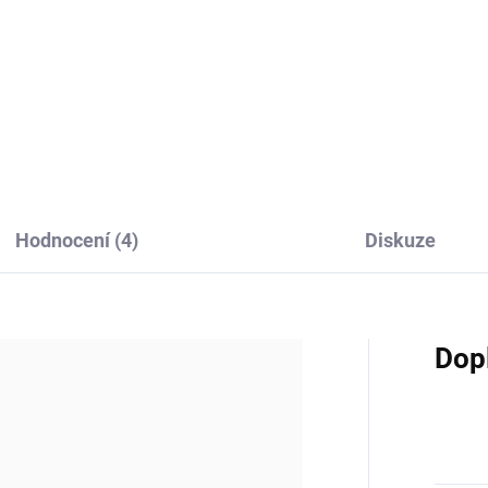
rolyzovaný mořský kolagen z
Vit4ever Vitamin C Komplex
okých mořských ryb je skvělou
představuje prémiový zdroj
ou pro...
vitamínu C z přírodních extra
aceroly a...
Hodnocení (4)
Diskuze
Dop