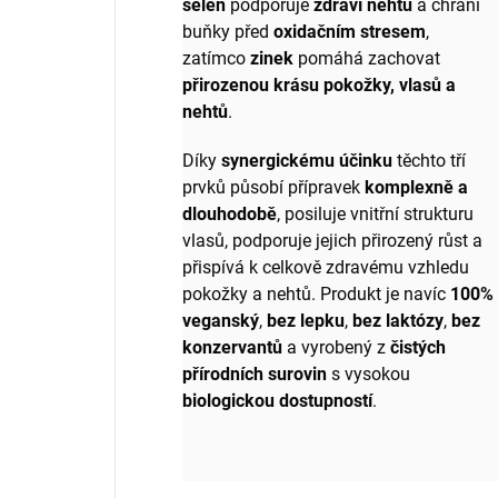
selen
podporuje
zdraví nehtů
a chrání
buňky před
oxidačním stresem
,
zatímco
zinek
pomáhá zachovat
přirozenou krásu pokožky, vlasů a
nehtů
.
Díky
synergickému účinku
těchto tří
prvků působí přípravek
komplexně a
dlouhodobě
, posiluje vnitřní strukturu
vlasů, podporuje jejich přirozený růst a
přispívá k celkově zdravému vzhledu
pokožky a nehtů. Produkt je navíc
100%
veganský
,
bez lepku
,
bez laktózy
,
bez
konzervantů
a vyrobený z
čistých
přírodních surovin
s vysokou
biologickou dostupností
.