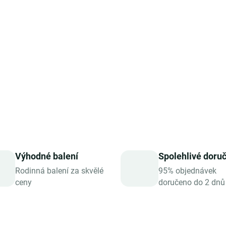
a
citrát zinečnatý
, patří k ne
Balení obsahuje
365 tablet
, 
každodenní přísun klíčových
pro ty, kteří hledají
čistý, vy
přirozené krásy a vitality
.
DETAILNÍ INFORMACE
ZEPTAT SE
HLÍDAT
Výhodné balení
Spolehlivé doru
Rodinná balení za skvělé
95% objednávek
ceny
doručeno do 2 dnů