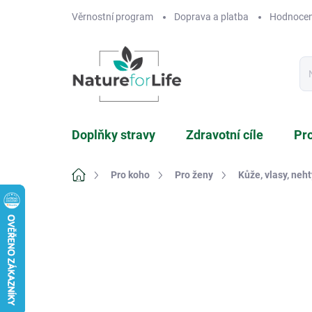
Přejít
Věrnostní program
Doprava a platba
Hodnocen
na
obsah
Doplňky stravy
Zdravotní cíle
Pr
Domů
Pro koho
Pro ženy
Kůže, vlasy, neht
4 hodnocení
Podrobnosti hodnocení
ZNA
TIP
VÍCE ZA MÉNĚ