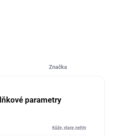
Vit4ever Astaxanthin 12 mg je
vysoce kvalitní doplněk stravy s
ktů
obsahem přírodního
astaxanthinu,...
Značka
lňkové parametry
Kůže, vlasy, nehty