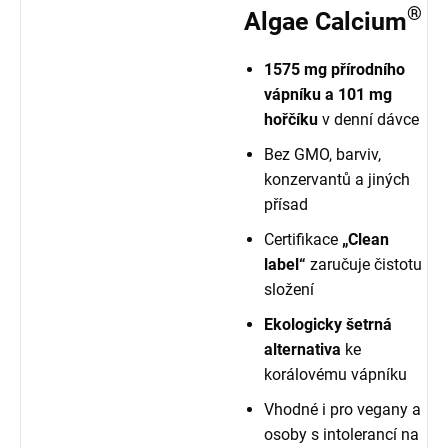
®
Algae Calcium
1575 mg přírodního
vápníku a 101 mg
hořčíku
v denní dávce
Bez GMO, barviv,
konzervantů a jiných
přísad
Certifikace
„Clean
label“
zaručuje čistotu
složení
Ekologicky šetrná
alternativa
ke
korálovému vápníku
Vhodné i pro vegany a
osoby s intolerancí na