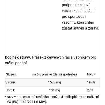
podporuje zdraví
vašich kostí. Ideální
pro sportovce i
všechny, kteří chtějí
zůstat aktivní a zdraví.
Doplněk stravy:
Prášek z červených řas s vápníkem pro
orální podání.
Složení:
na 5 g prášku (denní spotřeba)
NRV *
Vápník
1575 mg
197%
Hořčík
101 mg
27%
*
NRV = procento referenčního množství podle přílohy 13 nařízení
VO (EU) 1169/2011 (LMIV).