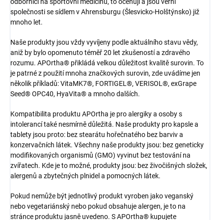
odborníci na sportovní medicínu, to oceňují a jsou věrní
společnosti se sídlem v Ahrensburgu (Šlesvicko-Holštýnsko) již
mnoho let.
Naše produkty jsou vždy vyvíjeny podle aktuálního stavu vědy,
aniž by bylo opomenuto téměř 20 let zkušeností a zdravého
rozumu. APOrtha® přikládá velkou důležitost kvalitě surovin. To
je patrné z použití mnoha značkových surovin, zde uvádíme jen
několik příkladů: VitaMK7®, FORTIGEL®, VERISOL®, exGrape
Seed® OPC40, HyaVita® a mnoho dalších.
Kompatibilita produktu APOrtha je pro alergiky a osoby s
intolerancí také nesmírně důležitá. Naše produkty pro kapsle a
tablety jsou proto: bez stearátu hořečnatého bez barviv a
konzervačních látek. Všechny naše produkty jsou: bez geneticky
modifikovaných organismů (GMO) vyvinut bez testování na
zvířatech. Kde je to možné, produkty jsou: bez živočišných složek,
alergenů a zbytečných plnidel a pomocných látek.
Pokud nemůže být jednotlivý produkt vyroben jako veganský
nebo vegetariánský nebo pokud obsahuje alergen, je to na
stránce produktu jasně uvedeno. S APOrtha® kupujete