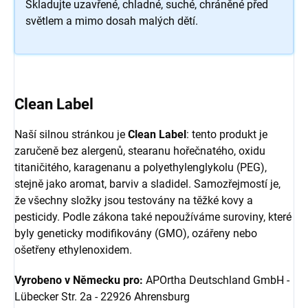
Skladujte uzavřené, chladné, suché, chráněné před
světlem a mimo dosah malých dětí.
Clean Label
Naší silnou stránkou je
Clean Label
: tento produkt je
zaručeně bez alergenů, stearanu hořečnatého, oxidu
titaničitého, karagenanu a polyethylenglykolu (PEG),
stejně jako aromat, barviv a sladidel. Samozřejmostí je,
že všechny složky jsou testovány na těžké kovy a
pesticidy. Podle zákona také nepoužíváme suroviny, které
byly geneticky modifikovány (GMO), ozářeny nebo
ošetřeny ethylenoxidem.
Vyrobeno v Německu pro:
APOrtha Deutschland GmbH -
Lübecker Str. 2a - 22926 Ahrensburg