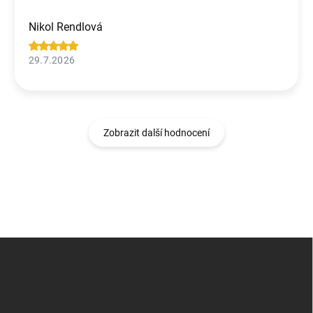
Nikol Rendlová
29.7.2026
Zobrazit další hodnocení
Z
á
p
a
t