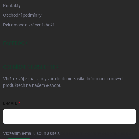
Kontakty
Obchodní podmínky
Reklamace a vrácení zboží
FACEBOOK
ODEBÍRAT NEWSLETTER
Vložte svůj e-mail a my vám budeme zasílat informace o nových
produktech na našem e-shopu.
E-MAIL
Vložením e-mailu souhlasíte s
podmínkami ochrany osobních údajů