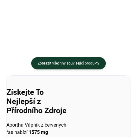
přirozený mořský zdroj vápníku a
zdroj...
hořčíku v poměru 2:1, který
odpovídá...
Zobrazit všechny související produkty
Získejte To
Nejlepší z
Přírodního Zdroje
Aportha Vápník z červených
řas nabízí
1575 mg