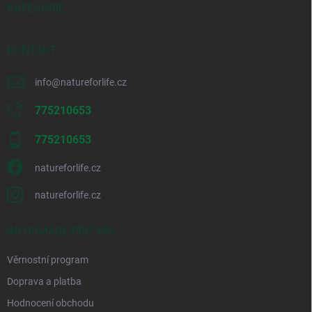
í
KATEGORIE
KONTAKT
info
@
natureforlife.cz
775210653
775210653
natureforlife.cz
natureforlife.cz
INFORMACE PRO VÁS
Věrnostní program
Doprava a platba
Hodnocení obchodu