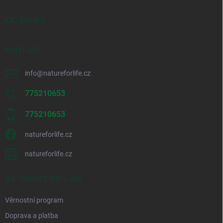
t
í
KATEGORIE
KONTAKT
info
@
natureforlife.cz
775210653
775210653
natureforlife.cz
natureforlife.cz
INFORMACE PRO VÁS
Věrnostní program
Doprava a platba