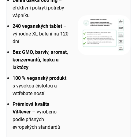
Denní dávka 800 mg
–
efektivní pokrytí potřeby
vápníku
240 veganských tablet
–
výhodné XL balení na 120
dní
Bez GMO, barviv, aromat,
konzervantů, lepku a
laktózy
100 % veganský produkt
s vysokou čistotou a
vstřebatelností
Prémiová kvalita
Vit4ever
– vyrobeno
podle přísných
evropských standardů