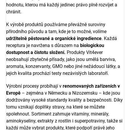
hodnotu, kterou má každý jedinec právo plně rozvíjet a
chránit.
K výrobě produktů používáme převážně suroviny
přírodního původu a tam, kde je to možné, volíme
udržitelně pěstované a organické ingredience
. Každá
receptura je navržena s důrazem na
biologickou
dostupnost a čistotu složení.
Produkty Vit4ever
neobsahují zbytečné přísady, jako jsou umělá barviva,
aromata, konzervanty, GMO nebo jiné nežádoucí látky, a
jejich kvalita prochází testy nezávislých laboratoří.
Výrobní procesy probíhají v
renomovaných zařízeních v
Evropě
– zejména v Německu a Nizozemsku – kde jsou
dodržovány vysoké standardy kvality a bezpečnosti. Díky
tomu vznikají doplňky stravy, na které se můžete
spolehnout. Sortiment zahrnuje vitamíny, minerály,
aminokyseliny, extrakty z rostlin i superpotraviny, takže si
každý může vybrat produkty, které podpoří právě jeho