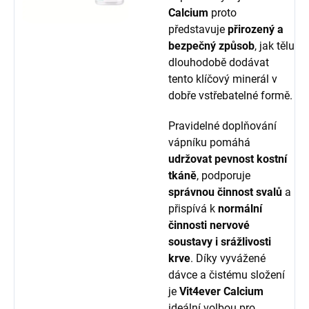
Calcium
proto
představuje
přirozený a
bezpečný způsob
, jak tělu
dlouhodobě dodávat
tento klíčový minerál v
dobře vstřebatelné formě.
Pravidelné doplňování
vápníku pomáhá
udržovat pevnost kostní
tkáně
, podporuje
správnou činnost svalů
a
přispívá k
normální
činnosti nervové
soustavy i srážlivosti
krve
. Díky vyvážené
dávce a čistému složení
je
Vit4ever Calcium
ideální volbou pro