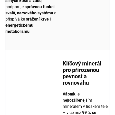
silných kostí a zubů
,
podporuje
správnou funkci
svalů
,
nervového systému
a
přispívá ke
srážení krve
i
energetickému
metabolismu
.
Klíčový minerál
pro přirozenou
pevnost a
rovnováhu
Vápník
je
nejrozšířenějším
minerálem v lidském těle
– více než
99 % se