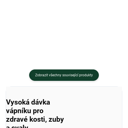
Do košíku
Křemík od značky Vit4ever je
přírodní doplněk stravy s
Vit4ever Zinek Advanced je
obsahem extraktu z
doplněk stravy obsahující 25
bambusových výhonků,...
mg...
Zobrazit všechny související produkty
Vysoká dávka
vápníku pro
zdravé kosti, zuby
a svaly