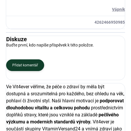
Vápník
4262466950985
Diskuze
Buďte první, kdo napíše příspěvek k této položce.
Přidat komentář
Ve Vit4ever věříme, že péče o zdraví by měla být
dostupná a srozumitelná pro každého, bez ohledu na věk,
pohlaví či životní styl. Naší hlavní motivací je
podporovat
dlouhodobou vitalitu a celkovou pohodu
prostřednictvím
doplňků stravy, které jsou vzniklé na základě
pečlivého
výzkumu a moderních standardů výroby.
Vit4ever je
součástí skupiny VitaminVersand24 a vnímá zdraví jako