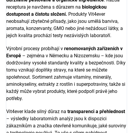
receptura je navržena s důrazem na
biologickou
dostupnost a čistotu složení.
Produkty Vit4ever
neobsahují zbytečné přísady, jako jsou umělá barviva,
aromata, konzervanty, GMO nebo jiné nežádoucí látky, a
jejich kvalita prochází testy nezávislých laboratoří.
Výrobní procesy probíhají v
renomovaných zařízeních v
Evropě
– zejména v Německu a Nizozemsku – kde jsou
dodržovány vysoké standardy kvality a bezpečnosti. Díky
tomu vznikají doplňky stravy, na které se můžete
spolehnout. Sortiment zahrnuje vitamíny, minerály,
aminokyseliny, extrakty z rostlin i superpotraviny, takže si
každý může vybrat produkty, které podpoří právě jeho
potřeby.
Vit4ever klade silný důraz na
transparenci a přehlednost
– výsledky laboratorních analýz jsou k dispozici
zákazníkům a značka otevřeně komunikuje, jaké suroviny
a technologie používá. To vše s cílem nabídnout