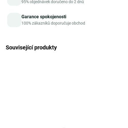
95% objednávek doručeno do 2 dnů
Garance spokojenosti
100% zákazníků doporučuje obchod
Související produkty
AKCE
TIP
TIP
VÍCE ZA MÉNĚ
SKLADEM
SKLADEM
Vit4ever Acerola extrakt,
Vit4ever Sango Sea
přírodní vitamin C, 300g
Coral – přírodní vápník a