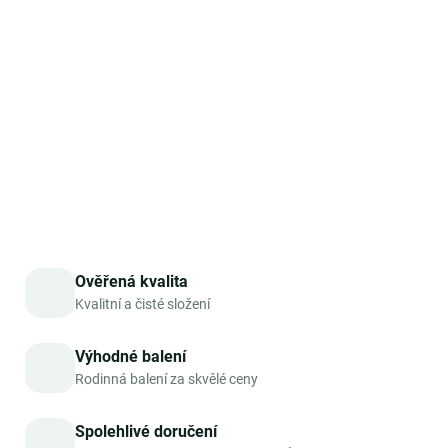
čistotu. Kapsle neobsahují žádná plniva, barviva ani
stabilizátory a jsou 100% veganské. Balení obsahuje
240
kapslí
, což vystačí na celých 80 dní, a představuje ideální
přírodní cestu, jak tělu dodat zásadní minerály v
optimálním poměru.
DETAILNÍ INFORMACE
ZEPTAT SE
HLÍDAT
Ověřená kvalita
Kvalitní a čisté složení
Výhodné balení
Rodinná balení za skvělé ceny
Spolehlivé doručení