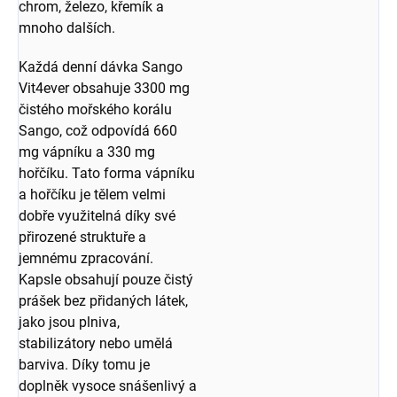
chrom, železo, křemík a
mnoho dalších.
Každá denní dávka Sango
Vit4ever obsahuje 3300 mg
čistého mořského korálu
Sango, což odpovídá 660
mg vápníku a 330 mg
hořčíku. Tato forma vápníku
a hořčíku je tělem velmi
dobře využitelná díky své
přirozené struktuře a
jemnému zpracování.
Kapsle obsahují pouze čistý
prášek bez přidaných látek,
jako jsou plniva,
stabilizátory nebo umělá
barviva. Díky tomu je
doplněk vysoce snášenlivý a