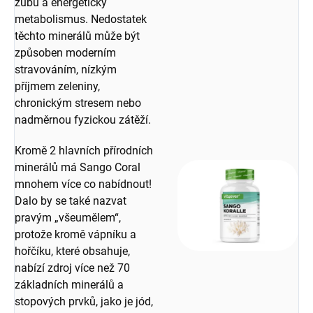
zubů a energetický
metabolismus. Nedostatek
těchto minerálů může být
způsoben moderním
stravováním, nízkým
příjmem zeleniny,
chronickým stresem nebo
nadměrnou fyzickou zátěží.
Kromě 2 hlavních přírodních
minerálů má Sango Coral
mnohem více co nabídnout!
Dalo by se také nazvat
pravým „všeumělem“,
protože kromě vápníku a
hořčíku, které obsahuje,
nabízí zdroj více než 70
základních minerálů a
stopových prvků, jako je jód,