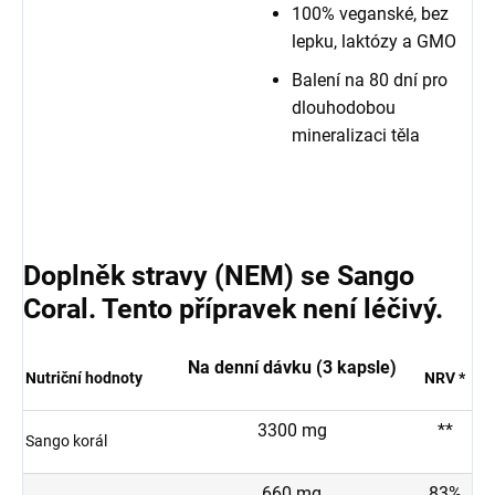
100% veganské, bez
lepku, laktózy a GMO
Balení na 80 dní pro
dlouhodobou
mineralizaci těla
Doplněk stravy (NEM) se Sango
Coral. Tento přípravek není léčivý.
Na denní dávku (3 kapsle)
Nutriční hodnoty
NRV *
3300 mg
**
Sango korál
660 mg
83%