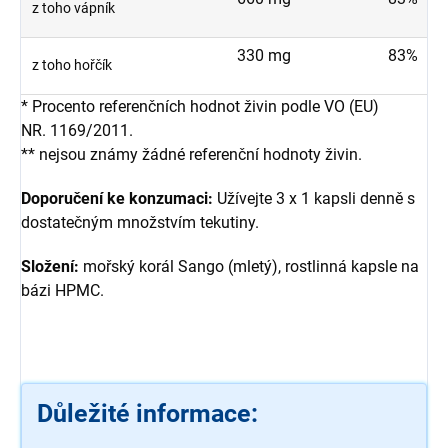
z toho vápník
330 mg
83%
z toho hořčík
* Procento referenčních hodnot živin podle VO (EU)
NR. 1169/2011.
** nejsou známy žádné referenční hodnoty živin.
Doporučení ke konzumaci:
Užívejte 3 x 1 kapsli denně s
dostatečným množstvím tekutiny.
Složení:
mořský korál Sango (mletý), rostlinná kapsle na
bázi HPMC.
Důležité informace: