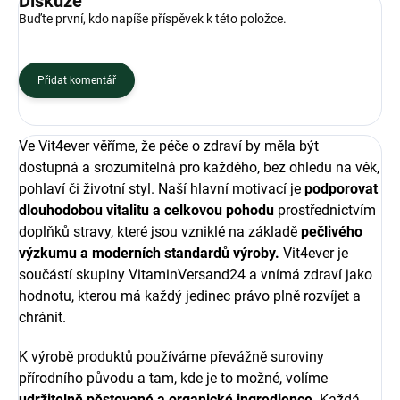
Diskuze
Buďte první, kdo napíše příspěvek k této položce.
Přidat komentář
Ve Vit4ever věříme, že péče o zdraví by měla být
dostupná a srozumitelná pro každého, bez ohledu na věk,
pohlaví či životní styl. Naší hlavní motivací je
podporovat
dlouhodobou vitalitu a celkovou pohodu
prostřednictvím
doplňků stravy, které jsou vzniklé na základě
pečlivého
výzkumu a moderních standardů výroby.
Vit4ever je
součástí skupiny VitaminVersand24 a vnímá zdraví jako
hodnotu, kterou má každý jedinec právo plně rozvíjet a
chránit.
K výrobě produktů používáme převážně suroviny
přírodního původu a tam, kde je to možné, volíme
udržitelně pěstované a organické ingredience
. Každá