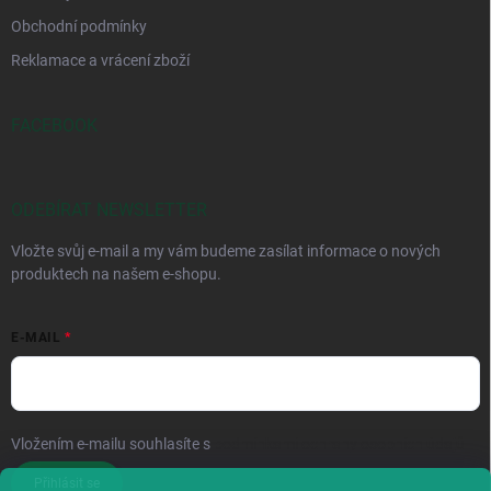
Obchodní podmínky
Reklamace a vrácení zboží
FACEBOOK
ODEBÍRAT NEWSLETTER
Vložte svůj e-mail a my vám budeme zasílat informace o nových
produktech na našem e-shopu.
E-MAIL
Vložením e-mailu souhlasíte s
podmínkami ochrany osobních údajů
Přihlásit se