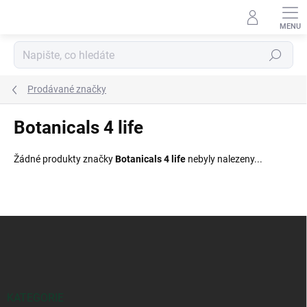
Přejít
na
obsah
Hledat
Prodávané značky
Botanicals 4 life
Žádné produkty značky
Botanicals 4 life
nebyly nalezeny...
Z
á
p
a
t
í
KATEGORIE