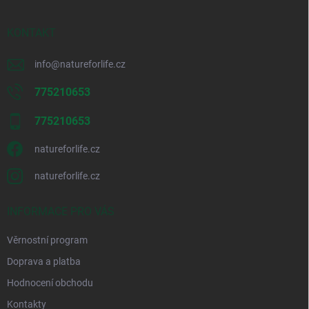
KONTAKT
info
@
natureforlife.cz
775210653
775210653
natureforlife.cz
natureforlife.cz
INFORMACE PRO VÁS
Věrnostní program
Doprava a platba
Hodnocení obchodu
Kontakty