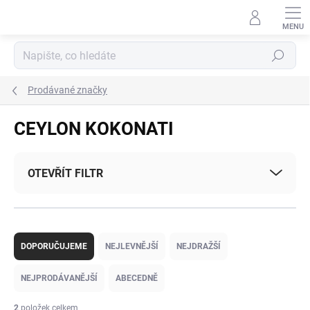
Přejít
na
obsah
Hledat
Prodávané značky
CEYLON KOKONATI
OTEVŘÍT FILTR
Ř
a
DOPORUČUJEME
NEJLEVNĚJŠÍ
NEJDRAŽŠÍ
z
e
NEJPRODÁVANĚJŠÍ
ABECEDNĚ
n
í
2
položek celkem