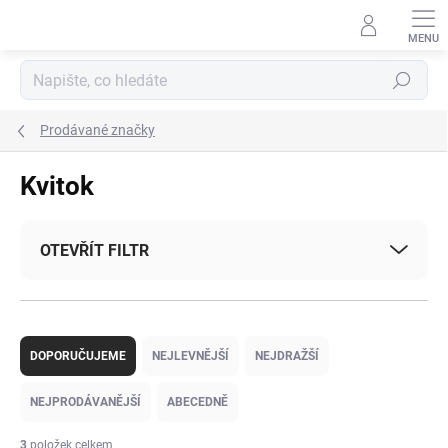
Přejít
na
obsah
Hledat
Prodávané značky
Kvitok
OTEVŘÍT FILTR
Ř
a
DOPORUČUJEME
NEJLEVNĚJŠÍ
NEJDRAŽŠÍ
z
e
NEJPRODÁVANĚJŠÍ
ABECEDNĚ
n
í
3
položek celkem