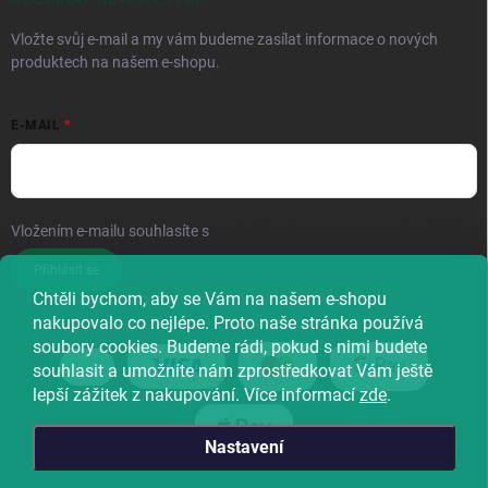
Vložte svůj e-mail a my vám budeme zasílat informace o nových
produktech na našem e-shopu.
E-MAIL
Vložením e-mailu souhlasíte s
podmínkami ochrany osobních údajů
Přihlásit se
Chtěli bychom, aby se Vám na našem e-shopu
nakupovalo co nejlépe. Proto naše stránka používá
soubory cookies. Budeme rádi, pokud s nimi budete
souhlasit a umožníte nám zprostředkovat Vám ještě
lepší zážitek z nakupování. Více informací
zde
.
Nastavení