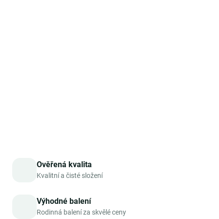
s přísnými kvalitativními normami a
je zcela veganský,
bez GMO, lepku, laktózy a konzervantů
. Každá šarže je
navíc
nezávisle testována v laboratoři
na přítomnost
těžkých kovů a dalších nežádoucích látek. Tento
čistý
extrakt z plodů Saw Palmetto
je ideální volbou pro
všechny, kdo hledají přírodní produkt s obsahem
bioaktivních látek bez zbytečných příměsí.
DETAILNÍ INFORMACE
ZEPTAT SE
HLÍDAT
Ověřená kvalita
Kvalitní a čisté složení
Výhodné balení
Rodinná balení za skvělé ceny