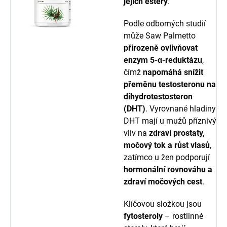
jejich estery
.
Podle odborných studií
může Saw Palmetto
přirozeně ovlivňovat
enzym 5-α-reduktázu
,
čímž
napomáhá snížit
přeměnu testosteronu na
dihydrotestosteron
(DHT)
. Vyrovnané hladiny
DHT mají u mužů příznivý
vliv na
zdraví prostaty,
močový tok a růst vlasů
,
zatímco u žen podporují
hormonální rovnováhu a
zdraví močových cest
.
Klíčovou složkou jsou
fytosteroly
– rostlinné