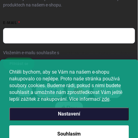
produktech na našem e-shopu.
E-MAIL
Vložením e-mailu souhlasíte s
podmínkami ochrany osobních údajů
Přihlásit se
Chtěli bychom, aby se Vám na našem e-shopu
nakupovalo co nejlépe. Proto naše stránka používá
soubory cookies. Budeme rádi, pokud s nimi budete
souhlasit a umožníte nám zprostředkovat Vám ještě
lepší zážitek z nakupování. Více informací
zde
.
Nastavení
Copyright 2026
Natureforlife
. Všechna práva vyhrazena.
Souhlasím