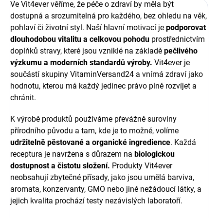
Ve Vit4ever věříme, že péče o zdraví by měla být
dostupná a srozumitelná pro každého, bez ohledu na věk,
pohlaví či životní styl. Naší hlavní motivací je
podporovat
dlouhodobou vitalitu a celkovou pohodu
prostřednictvím
doplňků stravy, které jsou vzniklé na základě
pečlivého
výzkumu a moderních standardů výroby.
Vit4ever je
součástí skupiny VitaminVersand24 a vnímá zdraví jako
hodnotu, kterou má každý jedinec právo plně rozvíjet a
chránit.
K výrobě produktů používáme převážně suroviny
přírodního původu a tam, kde je to možné, volíme
udržitelně pěstované a organické ingredience
. Každá
receptura je navržena s důrazem na
biologickou
dostupnost a čistotu složení.
Produkty Vit4ever
neobsahují zbytečné přísady, jako jsou umělá barviva,
aromata, konzervanty, GMO nebo jiné nežádoucí látky, a
jejich kvalita prochází testy nezávislých laboratoří.