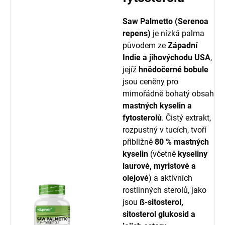
Saw Palmetto (Serenoa
repens)
je nízká palma
původem ze
Západní
Indie a jihovýchodu USA
,
jejíž
hnědočerné bobule
jsou ceněny pro
mimořádně bohatý obsah
mastných kyselin a
fytosterolů
. Čistý extrakt,
rozpustný v tucích, tvoří
přibližně
80 % mastných
kyselin
(včetně
kyseliny
laurové, myristové a
olejové
) a aktivních
rostlinných sterolů, jako
jsou
ß-sitosterol,
sitosterol glukosid a