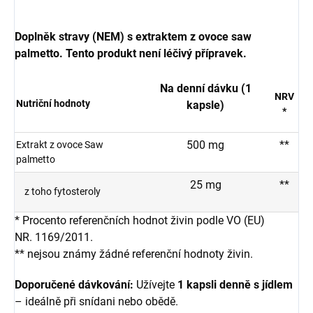
Doplněk stravy (NEM) s extraktem z ovoce saw
palmetto. Tento produkt není léčivý přípravek.
Na denní dávku (1
NRV
Nutriční hodnoty
kapsle)
*
500 mg
**
Extrakt z ovoce Saw
palmetto
25 mg
**
z toho fytosteroly
* Procento referenčních hodnot živin podle VO (EU)
NR. 1169/2011.
** nejsou známy žádné referenční hodnoty živin.
Doporučené dávkování:
Užívejte
1 kapsli denně s jídlem
– ideálně při snídani nebo obědě.