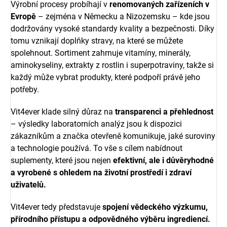
Výrobní procesy probíhají v
renomovaných zařízeních v
Evropě
– zejména v Německu a Nizozemsku – kde jsou
dodržovány vysoké standardy kvality a bezpečnosti. Díky
tomu vznikají doplňky stravy, na které se můžete
spolehnout. Sortiment zahrnuje vitamíny, minerály,
aminokyseliny, extrakty z rostlin i superpotraviny, takže si
každý může vybrat produkty, které podpoří právě jeho
potřeby.
Vit4ever klade silný důraz na
transparenci a přehlednost
– výsledky laboratorních analýz jsou k dispozici
zákazníkům a značka otevřeně komunikuje, jaké suroviny
a technologie používá. To vše s cílem nabídnout
suplementy, které jsou nejen
efektivní, ale i důvěryhodné
a vyrobené s ohledem na životní prostředí i zdraví
uživatelů.
Vit4ever tedy představuje
spojení vědeckého výzkumu,
přírodního přístupu a odpovědného výběru ingrediencí.