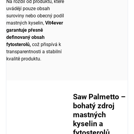
Na rozdíl od produktů, které
uvádějí pouze obsah
suroviny nebo obecný podíl
mastných kyselin,
Vit4ever
garantuje přesně
definovaný obsah
fytosterolů,
což přispívá k
transparentnosti a stabilní
kvalitě produktu.
Saw Palmetto –
bohatý zdroj
mastných
kyselin a
fytosterolů