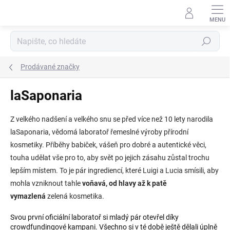
Přejít
na
obsah
Hledat
Prodávané značky
laSaponaria
Z velkého nadšení a velkého snu se před více než 10 lety narodila
laSaponaria, vědomá laboratoř řemeslné výroby přírodní
kosmetiky. Příběhy babiček, vášeň pro dobré a autentické věci,
touha udělat vše pro to, aby svět po jejich zásahu zůstal trochu
lepším místem. To je pár ingrediencí, které Luigi a Lucia smísili, aby
mohla vzniknout tahle
voňavá, od hlavy až k patě
vymazlená
zelená kosmetika.
Svou první oficiální laboratoř si mladý pár otevřel díky
crowdfundingové kampani. Všechno si v té době ještě dělali úplně