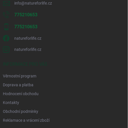
i
info
@
natureforlife.cz
s
u
775210653
775210653
natureforlife.cz
natureforlife.cz
INFORMACE PRO VÁS
Věrnostní program
Doprava a platba
Hodnocení obchodu
Kontakty
Obchodní podmínky
Reklamace a vrácení zboží