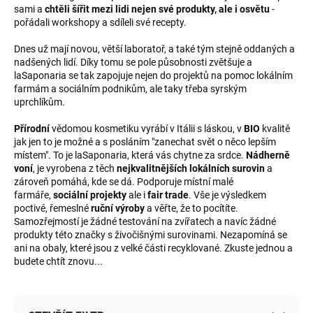
sami a
chtěli šířit mezi lidi nejen své produkty, ale i osvětu
-
pořádali workshopy a sdíleli své recepty.
Dnes už mají novou, větší laboratoř, a také tým stejně oddaných a
nadšených lidí. Díky tomu se pole působnosti zvětšuje a
laSaponaria se tak zapojuje nejen do projektů na pomoc lokálním
farmám a sociálním podnikům, ale taky třeba syrským
uprchlíkům.
Přírodní
vědomou kosmetiku vyrábí v Itálii s láskou, v
BIO
kvalitě
jak jen to je možné a s posláním "zanechat svět o něco lepším
místem". To je laSaponaria, která vás chytne za srdce.
Nádherně
voní
, je vyrobena z těch
nejkvalitnějších lokálních surovin
a
zároveň pomáhá, kde se dá. Podporuje místní malé
farmáře,
sociální projekty
ale i
fair trade
. Vše je výsledkem
poctivé, řemeslné
ruční výroby
a věřte, že to pocítíte.
Samozřejmostí je žádné testování na zvířatech a navíc žádné
produkty této značky s živočišnými surovinami. Nezapomíná se
ani na obaly, které jsou z velké části recyklované. Zkuste jednou a
budete chtít znovu...