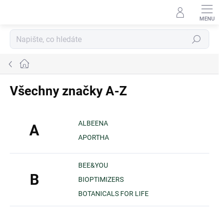
Přejít
na
obsah
Hledat
Domů
Všechny značky A-Z
ALBEENA
A
APORTHA
BEE&YOU
B
BIOPTIMIZERS
BOTANICALS FOR LIFE