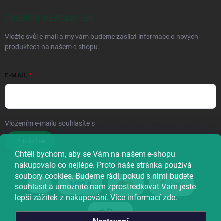
ODEBÍRAT NEWSLETTER
Vložte svůj e-mail a my vám budeme zasílat informace o nových
produktech na našem e-shopu.
E-MAIL
Vložením e-mailu souhlasíte s
podmínkami ochrany osobních údajů
Přihlásit se
Chtěli bychom, aby se Vám na našem e-shopu
nakupovalo co nejlépe. Proto naše stránka používá
soubory cookies. Budeme rádi, pokud s nimi budete
souhlasit a umožníte nám zprostředkovat Vám ještě
lepší zážitek z nakupování. Více informací
zde
.